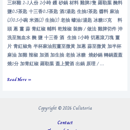
三杯雞 2-3人份 2小時 鑊 砂鍋 材料 雞脾3隻 羅勒葉 醃料
鹽0.5茶匙 十三香0.5茶匙 酒1湯匙 生抽1茶匙 醬料 麻油
(3)0.5小碗 米酒(2) 生抽(1) 老抽 蠔油1湯匙 冰糖15克 料
頭 蔥 薑 蒜 青紅椒 輔料 乾辣椒 裝飾 / 做法 雞脾切件 沖
洗至無血水 醃 鹽 十三香 酒 生抽 1小時 切蔥滾刀塊 薑
片 青紅椒角 半杯麻油煎薑至微黃 加蔥 蒜至微黃 加半杯
麻油 加雞 辣椒 加酒 加生抽 老抽 冰糖 燒鈔鍋 轉鍋蓋蓋
燒1分 加青紅椒 羅勒葉 蓋上贊酒 出鍋 原理 / …
三
Read More »
杯
雞
Copyright © 2026 Culistoria
Contact