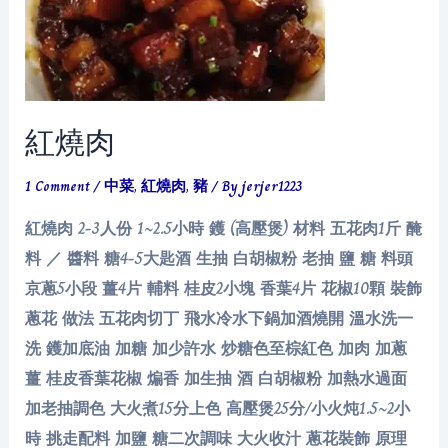
紅燒肉
1 Comment
/
中菜
,
紅燒肉
,
豬
/ By
jerjer1223
紅燒肉 2-3人份 1~2.5小時 鑊 (高壓煲) 材料 五花肉1斤 醃
料 ／ 醬料 糖4-5大匙酒 生抽 白胡椒粉 老抽 鹽 糖 料頭
京蔥5小段 薑4片 輔料 桂皮2小塊 香葉4片 花椒10顆 裝飾
蔥花 做法 五花肉切丁 飛水冷水下鍋加酒燒開 溫水洗一
洗 鑊加底油 加糖 加少許水 炒糖色至棕紅色 加肉 加蔥
薑 桂皮香葉花椒 煸香 加生抽 酒 白胡椒粉 加熱水過面
加老抽調色 大火煮15分上色 高壓煲25分/小火炖1.5~2小
時 挑走配料 加鹽 糖二次調味 大火收汁 蔥花裝飾 原理