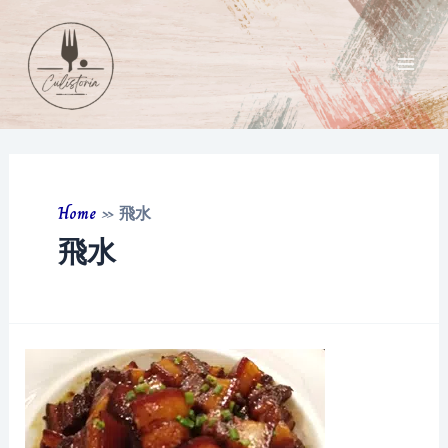
Skip
to
content
Main
Men
Home
»
飛水
飛水