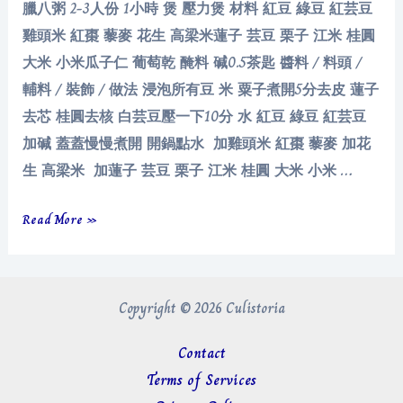
臘八粥 2-3人份 1小時 煲 壓力煲 材料 紅豆 綠豆 紅芸豆
雞頭米 紅棗 藜麥 花生 高梁米蓮子 芸豆 栗子 江米 桂圓
大米 小米瓜子仁 葡萄乾 醃料 碱0.5茶匙 醬料 / 料頭 /
輔料 / 裝飾 / 做法 浸泡所有豆 米 粟子煮開5分去皮 蓮子
去芯 桂圓去核 白芸豆壓一下10分 水 紅豆 綠豆 紅芸豆
加碱 蓋蓋慢慢煮開 開鍋點水 加雞頭米 紅棗 藜麥 加花
生 高梁米 加蓮子 芸豆 栗子 江米 桂圓 大米 小米 …
臘
Read More »
八
粥
Copyright © 2026 Culistoria
Contact
Terms of Services