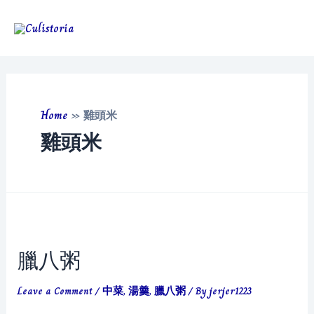
Skip
to
Main
content
Men
Home
»
雞頭米
雞頭米
臘八粥
Leave a Comment
/
中菜
,
湯羹
,
臘八粥
/ By
jerjer1223