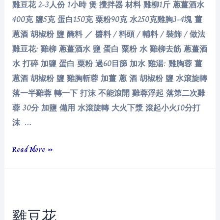
雞豆花 2-3人份 1小時 煲 攪拌器 材料 雞柳1斤 蔥薑酒水
400克 鹽5克 蛋白150克 粟粉90克 水250克雞胸3-4塊 薑
蔥酒 胡椒粉 鹽 醃料 ／ 醬料 / 料頭 / 輔料 / 裝飾 / 做法
雞豆花: 雞柳 蔥薑酒水 鹽 蛋白 粟粉 水 雞柳去筋 蔥薑酒
水 打碎 加鹽 蛋白 粟粉 過60目篩 加水 雞湯: 雞胸蓉 薑
蔥酒 胡椒粉 鹽 雞胸斬蓉 加薑 蔥 酒 胡椒粉 鹽 水滾旋轉
落一半雞蓉 轉一下 打沫 不能滾開 雞蓉浮起 落第二次雞
蓉 30分 加鹽 備用 水滾旋轉 大火下漿 滾起小火10分打
沫 …
雞
Read More »
豆
花
雞豆花