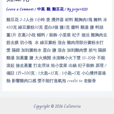
Leave a Comment
/
中菜
,
雞
,
雞豆花
/ By
jerjer1223
雞豆花 2-3人份 1小時 煲 攪拌器 材料 雞胸肉1塊 醃料 水
450克 綠豆澱粉50克 蛋白8個 鹽3克 醬料 雞湯 鹽 料頭
薑2片 京蔥2小段 輔料 / 裝飾 小棠菜 杞子 做法 雞胸肉去
筋去膜 切小塊 水 綠豆澱粉 混合 雞肉用部分澱粉水打
漿 隔篩 加到澱粉水 蛋白 鹽 混合 加到雞肉漿 抓勻 隔篩
雞湯 加蔥薑 鹽 大火燒開 水滾轉小火下漿 15-20分 不能
滾起 撿走蔥薑 打走浮沫 烚小棠菜 出鍋 杞子裝飾 原理 /
備註 1斤=500克 ; 1大匙=15克 ; 1小匙=5克 小心攪拌器過
熱 影響雞肉口感 漿不能打進氣泡 credit to 老飯骨
Copyright © 2026 Culistoria