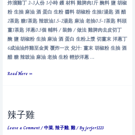
炸溜雞丁 2-3人份 1小時 鑊 材料 雞脾肉1斤 醃料 鹽 胡椒
粉 生抽 麻油 酒 蛋白 生粉 醬料 胡椒粉 生抽1湯匙 酒 醋
2茶匙 糖1茶匙 辣豉油1.5-2湯匙 麻油 老抽0.5-1茶匙 料頭
薑1茶匙 洋蔥0.5個 輔料 / 裝飾 / 做法 雞脾肉去皮切丁
醃 鹽 胡椒粉 生抽 麻油 酒 蛋白 生粉上漿 切薑末 洋蔥丁
6成油油炸雞至金黃 覆炸一次 兌汁: 薑末 胡椒粉 生抽 酒
醋 糖 辣豉油 麻油 老抽 生粉 輕炒洋蔥 …
炸
Read More »
溜
雞
丁
辣子雞
Leave a Comment
/
中菜
,
辣子雞
,
雞
/ By
jerjer1223