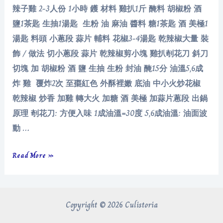
辣子雞 2-3人份 1小時 鑊 材料 雞扒1斤 醃料 胡椒粉 酒
鹽1茶匙 生抽1湯匙 生粉 油 麻油 醬料 糖1茶匙 酒 美極1
湯匙 料頭 小蔥段 蒜片 輔料 花椒3-4湯匙 乾辣椒大量 裝
飾 / 做法 切小蔥段 蒜片 乾辣椒剪小塊 雞扒剞花刀 斜刀
切塊 加 胡椒粉 酒 鹽 生抽 生粉 封油 醃15分 油溫5,6成
炸 雞 覆炸2次 至棗紅色 外酥裡嫩 底油 中小火炒花椒
乾辣椒 炒香 加雞 轉大火 加糖 酒 美極 加蒜片蔥段 出鍋
原理 剞花刀: 方便入味 1成油溫=30度 5,6成油溫: 油面波
動 …
辣
Read More »
子
雞
Copyright © 2026 Culistoria