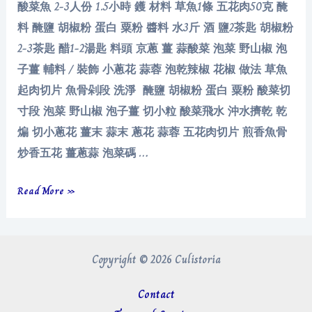
酸菜魚 2-3人份 1.5小時 鑊 材料 草魚1條 五花肉50克 醃
料 醃鹽 胡椒粉 蛋白 粟粉 醬料 水3斤 酒 鹽2茶匙 胡椒粉
2-3茶匙 醋1-2湯匙 料頭 京蔥 薑 蒜酸菜 泡菜 野山椒 泡
子薑 輔料 / 裝飾 小蔥花 蒜蓉 泡乾辣椒 花椒 做法 草魚
起肉切片 魚骨剁段 洗淨 醃鹽 胡椒粉 蛋白 粟粉 酸菜切
寸段 泡菜 野山椒 泡子薑 切小粒 酸菜飛水 沖水擠乾 乾
煸 切小蔥花 薑末 蒜末 蔥花 蒜蓉 五花肉切片 煎香魚骨
炒香五花 薑蔥蒜 泡菜碼 …
酸
Read More »
菜
魚
Copyright © 2026 Culistoria
Contact