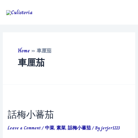
Skip
to
Main
content
Men
Home
»
車厘茄
車厘茄
話梅小蕃茄
Leave a Comment
/
中菜
,
素菜
,
話梅小蕃茄
/ By
jerjer1223