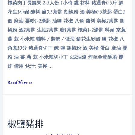
欖菜肉丁長壽果 2-3人份 1小時 鑊 材料 豬通脊0.5斤 鮮
花生1小碗 醃料 鹽0.5茶匙 胡椒粉 酒 美極0.5茶匙 蛋白1
個 麻油 粟粉1-2湯匙 油鹽 花椒 八角 醬料 美極2茶匙 胡
椒粉 酒2茶匙 生抽2茶匙 糖1茶匙 欖菜1-2湯匙 料頭 京蔥
薑 蒜 小米辣 輔料 / 裝飾 / 做法 鮮花生剝殼 鹽 花椒 八
角煮10分 豬通脊切丁 醃 鹽 胡椒粉 酒 美極 蛋白 麻油 粟
粉 油 薑 蔥 蒜 小米辣切小丁 6成油溫 炸至金黃酥脆 覆
炸 備用 兌汁: 美極 …
欖
Read More »
菜
肉
丁
長
椒鹽豬排
壽
果