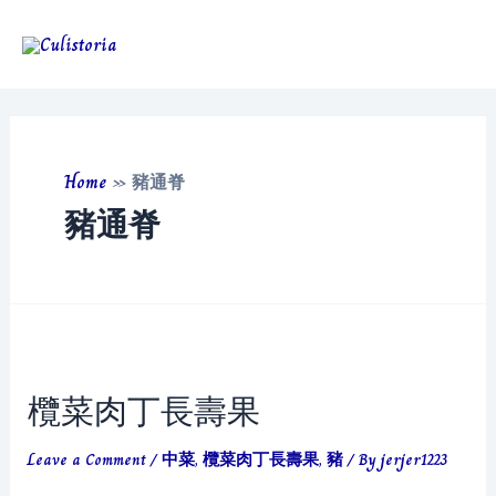
Skip
to
Main
content
Men
Home
»
豬通脊
豬通脊
欖菜肉丁長壽果
Leave a Comment
/
中菜
,
欖菜肉丁長壽果
,
豬
/ By
jerjer1223