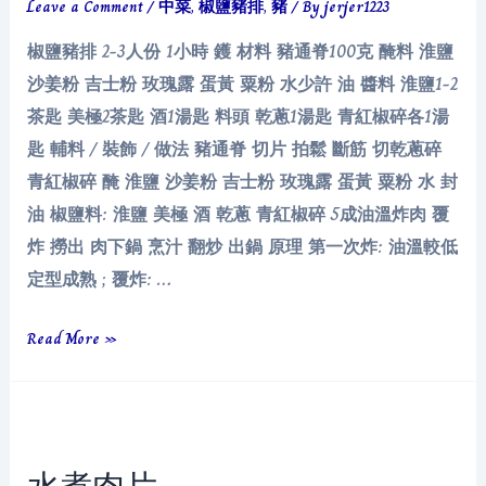
Leave a Comment
/
中菜
,
椒鹽豬排
,
豬
/ By
jerjer1223
椒鹽豬排 2-3人份 1小時 鑊 材料 豬通脊100克 醃料 淮鹽
沙姜粉 吉士粉 玫瑰露 蛋黃 粟粉 水少許 油 醬料 淮鹽1-2
茶匙 美極2茶匙 酒1湯匙 料頭 乾蔥1湯匙 青紅椒碎各1湯
匙 輔料 / 裝飾 / 做法 豬通脊 切片 拍鬆 斷筋 切乾蔥碎
青紅椒碎 醃 淮鹽 沙姜粉 吉士粉 玫瑰露 蛋黃 粟粉 水 封
油 椒鹽料: 淮鹽 美極 酒 乾蔥 青紅椒碎 5成油溫炸肉 覆
炸 撈出 肉下鍋 烹汁 翻炒 出鍋 原理 第一次炸: 油溫較低
定型成熟 ; 覆炸: …
椒
Read More »
鹽
豬
排