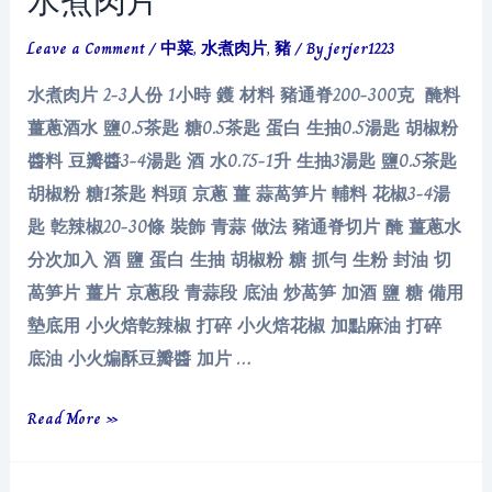
水煮肉片
Leave a Comment
/
中菜
,
水煮肉片
,
豬
/ By
jerjer1223
水煮肉片 2-3人份 1小時 鑊 材料 豬通脊200-300克 醃料
薑蔥酒水 鹽0.5茶匙 糖0.5茶匙 蛋白 生抽0.5湯匙 胡椒粉
醬料 豆瓣醬3-4湯匙 酒 水0.75-1升 生抽3湯匙 鹽0.5茶匙
胡椒粉 糖1茶匙 料頭 京蔥 薑 蒜萵笋片 輔料 花椒3-4湯
匙 亁辣椒20-30條 裝飾 青蒜 做法 豬通脊切片 醃 薑蔥水
分次加入 酒 鹽 蛋白 生抽 胡椒粉 糖 抓勻 生粉 封油 切
萵笋片 薑片 京蔥段 青蒜段 底油 炒萵笋 加酒 鹽 糖 備用
墊底用 小火焙亁辣椒 打碎 小火焙花椒 加點麻油 打碎
底油 小火煸酥豆瓣醬 加片 …
水
Read More »
煮
肉