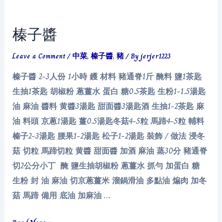
片
榛子醬
Leave a Comment
/
中菜
,
榛子醬
,
豬
/ By
jerjer1223
榛子醬 2-3人份 1小時 鑊 材料 豬通脊1斤 醃料 鹽1茶匙
生抽1茶匙 胡椒粉 蔥薑水 蛋白 糖0.5茶匙 生粉1-1.5湯匙
油 麻油 醬料 黄醬3湯匙 甜面醬3湯匙酒 生抽1-2茶匙 麻
油 料頭 京蔥1湯匙 薑0.5湯匙冬菇4-5粒 馬蹄4-5粒 輔料
榛子2-3湯匙 腰果1-2湯匙 松子1-2湯匙 裝飾 / 做法 浸冬
菇 切粒 馬蹄切粒 黄醬 甜面醬 加酒 麻油 蒸30分 豬通脊
切2公分小丁 醃 鹽生抽胡椒粉 蔥薑水 抓勻 加蛋白 糖
生粉 封 油 麻油 切京蔥薑米 溜鍋滑油 多點油 煸肉 加冬
菇 馬蹄 備用 底油 加麻油 …