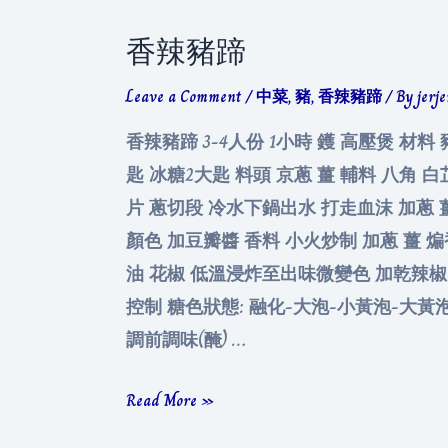
香辣豬蹄
Leave a Comment
/
中菜
,
豬
,
香辣豬蹄
/ By
jerj
香辣豬蹄 3-4人份 1小時 鑊 高壓煲 材料 
匙 冰糖2大匙 料頭 京蔥 薑 輔料 八角 
片 蔥切段 冷水下鍋出水 打走血沫 加蔥 
顏色 加豆瓣醬 香料 小火炒制 加蔥 薑 
油 花椒 低溫浸炸至出味微變色 加乾辣椒 
控制 糖色狀態: 融化-大泡-小黃泡-大黃
調前調味(醃) …
香
Read More »
辣