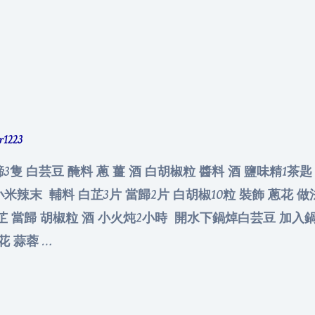
er1223
前蹄3隻 白芸豆 醃料 蔥 薑 酒 白胡椒粒 醬料 酒 鹽味精1茶匙
小米辣末 輔料 白芷3片 當歸2片 白胡椒10粒 裝飾 蔥花 
 白芷 當歸 胡椒粒 酒 小火炖2小時 開水下鍋焯白芸豆 加入
花 蒜蓉 …