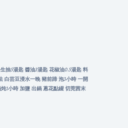
 生抽5湯匙 醬油3湯匙 花椒油0.5湯匙 料
做法 白芸豆浸水一晚 豬前蹄 泡3小時 一開
鍋炖1小時 加鹽 出鍋 蔥花點綴 切莞茜末