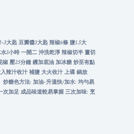
-3大匙 豆瓣醬3大匙 辣椒6條 鹽1.5大
泡冰水3小時 一開二 沖洗乾淨 辣椒切半 薑切
花椒 壓25分鐘 鑊加底油 加冰糖 炒至有點
放入辣汁收汁 補鹽 大火收汁 上碟 鍋放
炒糖色方法: 加油-升溫快/加水: 均勻易
宜一次加足 成品味道較易掌握 三次加味: 烹