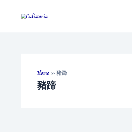
Skip
to
content
Home
»
豬蹄
豬蹄