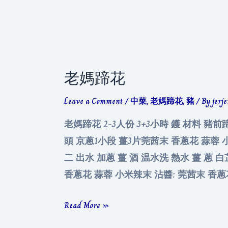
豬
蹄
老媽蹄花
Leave a Comment
/
中菜
,
老媽蹄花
,
豬
/ By
jerj
老媽蹄花 2-3人份 3+3小時 鑊 材料 豬
頭 京蔥1小段 薑3片莞茜末 香蔥花 蒜蓉 
二 出水 加蔥 薑 酒 温水洗 熱水 薑 蔥
香蔥花 蒜蓉 小米辣末 沾醬: 莞茜末 香蔥
老
Read More »
媽