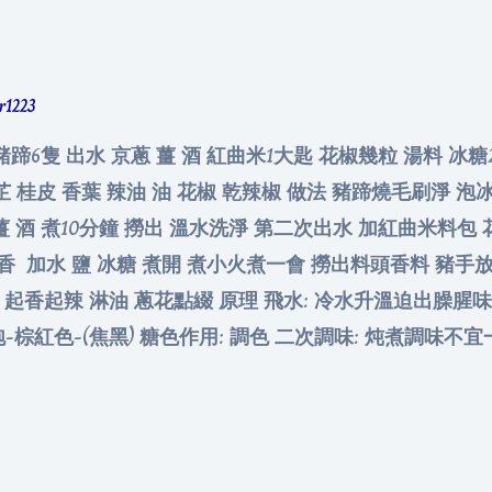
er1223
豬蹄6隻 出水 京蔥 薑 酒 紅曲米1大匙 花椒幾粒 湯料 冰糖2
白芷 桂皮 香葉 辣油 油 花椒 乾辣椒 做法 豬蹄燒毛刷淨 
薑 酒 煮10分鐘 撈出 溫水洗淨 第二次出水 加紅曲米料包 
煸香 加水 鹽 冰糖 煮開 煮小火煮一會 撈出料頭香料 豬手
起香起辣 淋油 蔥花點綴 原理 飛水: 冷水升溫迫出臊腥味 
泡-棕紅色-(焦黑) 糖色作用: 調色 二次調味: 炖煮調味不