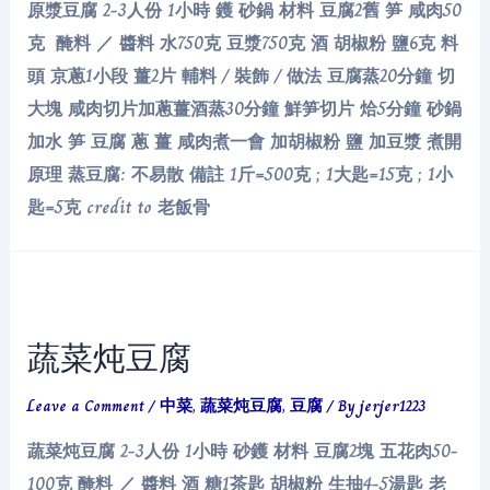
原漿豆腐 2-3人份 1小時 鑊 砂鍋 材料 豆腐2舊 笋 咸肉50
克 醃料 ／ 醬料 水750克 豆漿750克 酒 胡椒粉 鹽6克 料
頭 京蔥1小段 薑2片 輔料 / 裝飾 / 做法 豆腐蒸20分鐘 切
大塊 咸肉切片加蔥薑酒蒸30分鐘 鮮笋切片 烚5分鐘 砂鍋
加水 笋 豆腐 蔥 薑 咸肉煮一會 加胡椒粉 鹽 加豆漿 煮開
原理 蒸豆腐: 不易散 備註 1斤=500克 ; 1大匙=15克 ; 1小
匙=5克 credit to 老飯骨
蔬菜炖豆腐
Leave a Comment
/
中菜
,
蔬菜炖豆腐
,
豆腐
/ By
jerjer1223
蔬菜炖豆腐 2-3人份 1小時 砂鑊 材料 豆腐2塊 五花肉50-
100克 醃料 ／ 醬料 酒 糖1茶匙 胡椒粉 生抽4-5湯匙 老