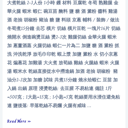
大煮乾絲 2-3人份 1小時 鑊 材料 豆腐乾 冬荀 熟雞腿 金
華火腿 蝦米 蝦仁 碗豆苗 醃料 鹽 糖 酒 澱粉 醬料 雞湯
酒 老抽 胡椒粉 豬油 糖 鹽 料頭 京蔥 輔料 / 裝飾 / 做法
冬荀煮15分鐘 去芯 橫片 切絲 橫片豆乾 一塊片16片 切絲
燒開水 倒進碗燙豆絲 燙2-3次 雞腿切絲 金華火腿 蝦米
加 蔥薑酒蒸 火腿切絲 蝦仁一片為二 加鹽 糖 酒 澱粉 抓
洗 沖洗乾淨 放毛巾印乾 蝦上漿 加鹽 澱粉 水 切小京蔥
花 煸蔥花 加雞湯 大火煮 放荀絲 雞絲 火腿絲 蝦米 火腿
湯 蝦米水 乾絲直接從水中撈進鍋 加酒 老抽 胡椒粉 豬
油分2-3次加 加糖 試味 共煮15分鐘 燒水烚蝦仁 豆苗 加
入鍋 出鍋 原理 浸燙乾絲: 去豆腥 不易粘連 備註 1斤
=500克 ; 1大匙=15克 ; 1小匙=5克 乾絲要用水浸住避免粘
連 鹽後落: 早落乾絲不易爛 火腿有咸味 …
大
Read More »