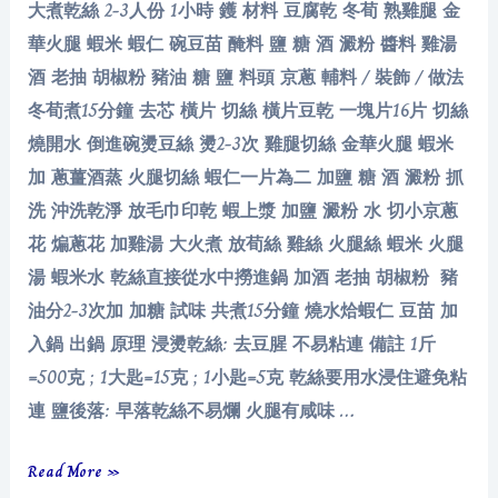
大煮乾絲 2-3人份 1小時 鑊 材料 豆腐乾 冬荀 熟雞腿 金
華火腿 蝦米 蝦仁 碗豆苗 醃料 鹽 糖 酒 澱粉 醬料 雞湯
酒 老抽 胡椒粉 豬油 糖 鹽 料頭 京蔥 輔料 / 裝飾 / 做法
冬荀煮15分鐘 去芯 橫片 切絲 橫片豆乾 一塊片16片 切絲
燒開水 倒進碗燙豆絲 燙2-3次 雞腿切絲 金華火腿 蝦米
加 蔥薑酒蒸 火腿切絲 蝦仁一片為二 加鹽 糖 酒 澱粉 抓
洗 沖洗乾淨 放毛巾印乾 蝦上漿 加鹽 澱粉 水 切小京蔥
花 煸蔥花 加雞湯 大火煮 放荀絲 雞絲 火腿絲 蝦米 火腿
湯 蝦米水 乾絲直接從水中撈進鍋 加酒 老抽 胡椒粉 豬
油分2-3次加 加糖 試味 共煮15分鐘 燒水烚蝦仁 豆苗 加
入鍋 出鍋 原理 浸燙乾絲: 去豆腥 不易粘連 備註 1斤
=500克 ; 1大匙=15克 ; 1小匙=5克 乾絲要用水浸住避免粘
連 鹽後落: 早落乾絲不易爛 火腿有咸味 …
大
Read More »