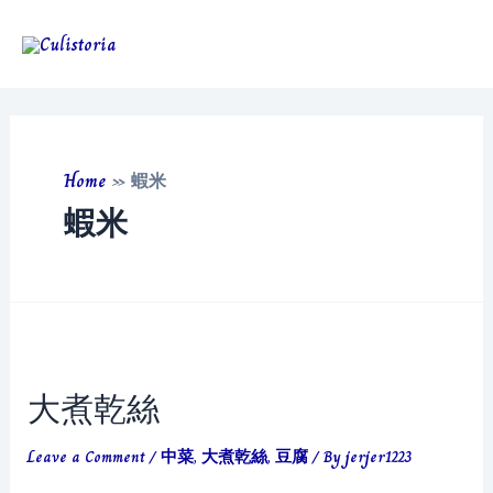
Skip
to
Main
content
Men
Home
»
蝦米
蝦米
大煮乾絲
Leave a Comment
/
中菜
,
大煮乾絲
,
豆腐
/ By
jerjer1223