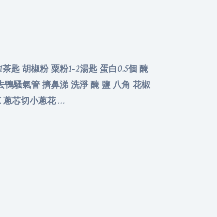
1茶匙 胡椒粉 粟粉1-2湯匙 蛋白0.5個 醃
切嘴去鴨騷氣管 擠鼻涕 洗淨 醃 鹽 八角 花椒
涼 蔥芯切小蔥花 …