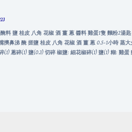
223
 醃料 鹽 桂皮 八角 花椒 酒 薑 蔥 醬料 雞蛋1隻 麵粉2湯
斬嘴擠鼻涕 醃 搓鹽 桂皮 八角 花椒 酒 薑 蔥 0.5-1小時 
蔥碎(1) 鹽(0.3) 切碎 椒鹽: 細花椒碎(1) 鹽(1) 糊: 雞蛋