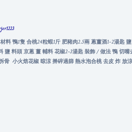
rjer1223
 材料 鴨1隻 合桃24粒蝦1斤 肥豬肉2.5兩 蔥薑酒1-2湯匙 鹽
料 鹽 料頭 京蔥 薑 輔料 花椒2-3湯匙 裝飾 / 做法 鴨 
放涼 拆骨 小火焙花椒 晾涼 擀碎過篩 熱水泡合桃 去皮 炸 放