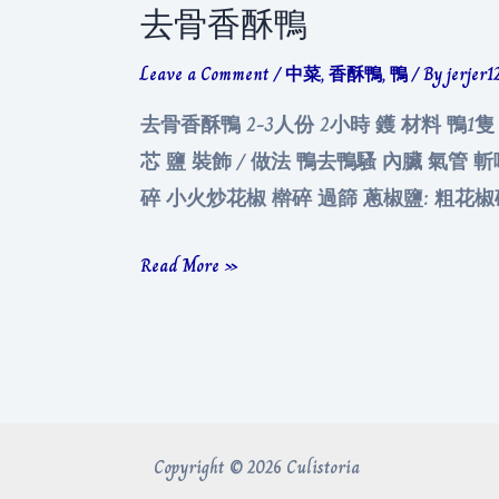
去骨香酥鴨
Leave a Comment
/
中菜
,
香酥鴨
,
鴨
/ By
jerjer1
去骨香酥鴨 2-3人份 2小時 鑊 材料 鴨1隻
芯 鹽 裝飾 / 做法 鴨去鴨騷 內臟 氣管 
碎 小火炒花椒 檊碎 過篩 蔥椒鹽: 粗花椒碎(1) 
去
Read More »
骨
香
酥
鴨
Copyright © 2026 Culistoria