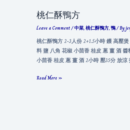
桃仁酥鴨方
Leave a Comment
/
中菜
,
桃仁酥鴨方
,
鴨
/ By
je
桃仁酥鴨方 2-3人份 2+1.5小時 鑊 高壓煲
料 鹽 八角 花椒 小茴香 桂皮 蔥 薑 酒 醬
小茴香 桂皮 蔥 薑 酒 2小時 壓35分 
桃
Read More »
仁
酥
鴨
方