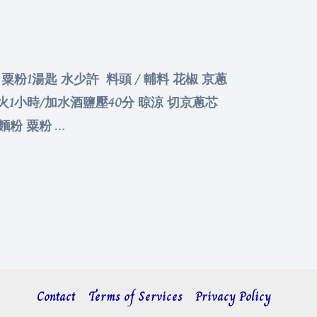
匙 粟粉1湯匙 水少許 料頭 / 輔料 花椒 京蔥
蒸大火1小時/加水酒鹽壓40分 晾涼 切京蔥芯
 麵粉 粟粉 …
Contact
Terms of Services
Privacy Policy