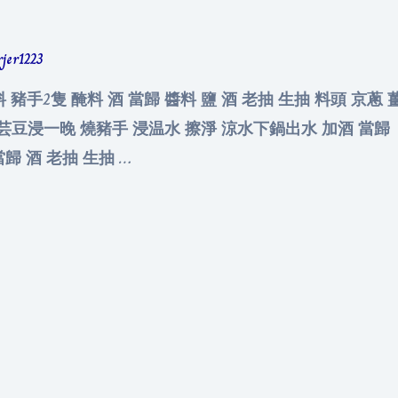
rjer1223
料 豬手2隻 醃料 酒 當歸 醬料 鹽 酒 老抽 生抽 料頭 京蔥
 大芸豆浸一晚 燒豬手 浸温水 擦淨 涼水下鍋出水 加酒 當歸 
當歸 酒 老抽 生抽 …