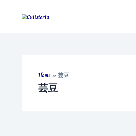
Skip
to
content
Home
»
芸豆
芸豆