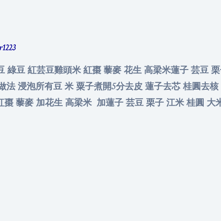
er1223
 紅豆 綠豆 紅芸豆雞頭米 紅棗 藜麥 花生 高梁米蓮子 芸豆 
 裝飾 / 做法 浸泡所有豆 米 粟子煮開5分去皮 蓮子去芯 桂圓去
棗 藜麥 加花生 高梁米 加蓮子 芸豆 栗子 江米 桂圓 大米