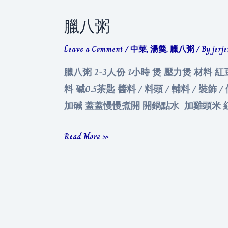
臘八粥
Leave a Comment
/
中菜
,
湯羹
,
臘八粥
/ By
jerj
臘八粥 2-3人份 1小時 煲 壓力煲 材料
料 碱0.5茶匙 醬料 / 料頭 / 輔料 /
加碱 蓋蓋慢慢煮開 開鍋點水 加雞頭米 紅
臘
Read More »
八
粥