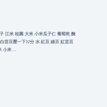
栗子 江米 桂圓 大米 小米瓜子仁 葡萄乾 醃
核 白芸豆壓一下10分 水 紅豆 綠豆 紅芸豆
 小米 …