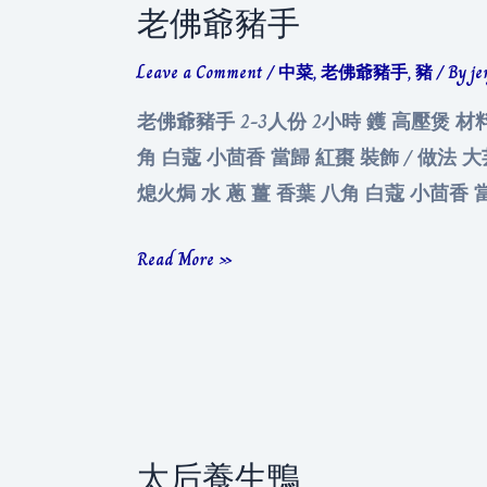
老佛爺豬手
Leave a Comment
/
中菜
,
老佛爺豬手
,
豬
/ By
je
老佛爺豬手 2-3人份 2小時 鑊 高壓煲 材
角 白蔻 小茴香 當歸 紅棗 裝飾 / 做法
熄火焗 水 蔥 薑 香葉 八角 白蔻 小茴香 
老
Read More »
佛
爺
豬
手
太后養生鴨