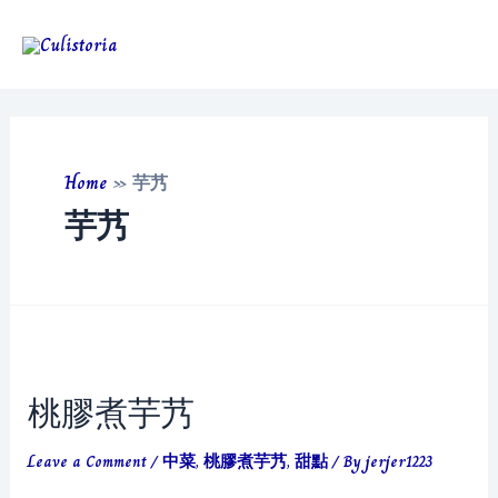
Skip
to
Main
content
Men
Home
»
芋艿
芋艿
桃膠煮芋艿
Leave a Comment
/
中菜
,
桃膠煮芋艿
,
甜點
/ By
jerjer1223