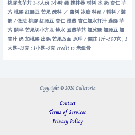
桃膠煮芋艿 2-3人份 1小時 鑊 攪拌器 材料 水 奶 杏仁 芋
艿 桃膠 紅腰豆 芒果 醃料 ／ 醬料 冰糖 料頭 / 輔料 / 裝
飾 / 做法 桃膠 紅腰豆 杏仁 浸透 杏仁加水打汁 過篩 芋
艿 開半 芒果切小方塊 燒水 煮透芋艿 加冰糖 加腰豆 加
杏汁 奶 加桃膠 出鍋 芒果放面 原理 / 備註 1斤=500克 ; 1
大匙=15克 ; 1小匙=5克 credit to 老飯骨
Copyright © 2026 Culistoria
Contact
Terms of Services
Privacy Policy