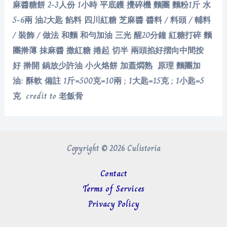
麻醬糖餅 2-3人份 1小時 平底鑊 攪碎機 麵團 麵粉1斤 水
5-6兩 油2大匙 餡料 四川紅糖 芝麻醬 醬料 / 料頭 / 輔料
/ 裝飾 / 做法 和麵 和勻加油 三光 醒20分鐘 紅糖打碎 麵
團擀薄 抹麻醬 撒紅糖 捲起 切半 兩頭掐好摺向中間按
好 擀開 鍋放少許油 小火烙餅 加蓋燜熟 原理 麵團加
油: 酥軟 備註 1斤=500克=10兩 ; 1大匙=15克 ; 1小匙=5
克 credit to 老飯骨
Copyright © 2026 Culistoria
Contact
Terms of Services
Privacy Policy