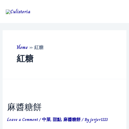
Skip
to
Main
content
Men
Home
»
紅糖
紅糖
麻醬糖餅
Leave a Comment
/
中菜
,
甜點
,
麻醬糖餅
/ By
jerjer1223