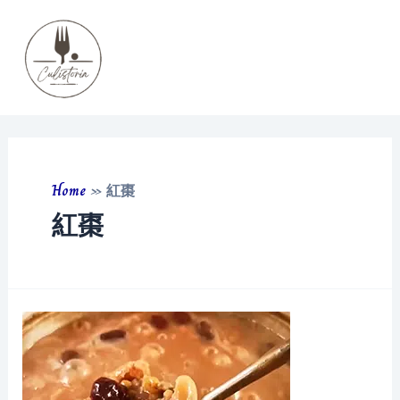
Skip
to
content
Main
Men
Home
»
紅棗
紅棗