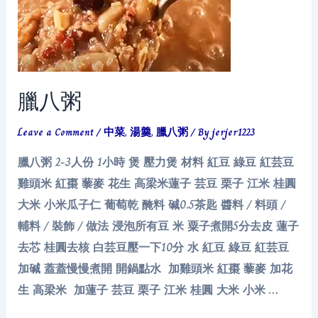
臘八粥
Leave a Comment
/
中菜
,
湯羹
,
臘八粥
/ By
jerjer1223
臘八粥 2-3人份 1小時 煲 壓力煲 材料 紅豆 綠豆 紅芸豆
雞頭米 紅棗 藜麥 花生 高梁米蓮子 芸豆 栗子 江米 桂圓
大米 小米瓜子仁 葡萄乾 醃料 碱0.5茶匙 醬料 / 料頭 /
輔料 / 裝飾 / 做法 浸泡所有豆 米 粟子煮開5分去皮 蓮子
去芯 桂圓去核 白芸豆壓一下10分 水 紅豆 綠豆 紅芸豆
加碱 蓋蓋慢慢煮開 開鍋點水 加雞頭米 紅棗 藜麥 加花
生 高梁米 加蓮子 芸豆 栗子 江米 桂圓 大米 小米 …