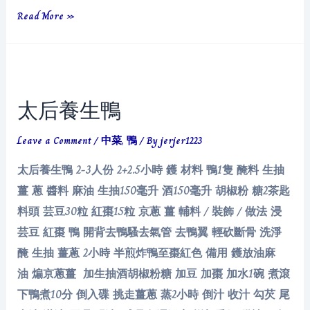
老
Read More »
佛
爺
豬
手
太后養生鴨
Leave a Comment
/
中菜
,
鴨
/ By
jerjer1223
太后養生鴨 2-3人份 2+2.5小時 鑊 材料 鴨1隻 醃料 生抽
薑 蔥 醬料 麻油 生抽150毫升 酒150毫升 胡椒粉 糖2茶匙
料頭 芸豆30粒 紅棗15粒 京蔥 薑 輔料 / 裝飾 / 做法 浸
芸豆 紅棗 鴨 開背去鴨騷去氣管 去鴨翼 輕砍斷骨 洗淨
醃 生抽 薑蔥 2小時 半煎炸鴨至棗紅色 備用 鑊放油麻
油 煸京蔥薑 加生抽酒胡椒粉糖 加豆 加棗 加水1碗 煮滾
下鴨煮10分 倒入碟 挑走薑蔥 蒸2小時 倒汁 收汁 勾芡 尾