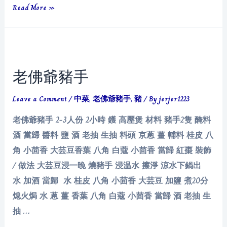
臘
Read More »
八
粥
老佛爺豬手
Leave a Comment
/
中菜
,
老佛爺豬手
,
豬
/ By
jerjer1223
老佛爺豬手 2-3人份 2小時 鑊 高壓煲 材料 豬手2隻 醃料
酒 當歸 醬料 鹽 酒 老抽 生抽 料頭 京蔥 薑 輔料 桂皮 八
角 小茴香 大芸豆香葉 八角 白蔻 小茴香 當歸 紅棗 裝飾
/ 做法 大芸豆浸一晚 燒豬手 浸温水 擦淨 涼水下鍋出
水 加酒 當歸 水 桂皮 八角 小茴香 大芸豆 加鹽 煮20分
熄火焗 水 蔥 薑 香葉 八角 白蔻 小茴香 當歸 酒 老抽 生
抽 …