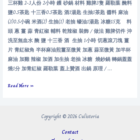
三杯雞 2-3人份 2小時 鑊 砂鍋 材料 雞脾3隻 羅勒葉 醃料
鹽0.5茶匙 十三香0.5茶匙 酒1湯匙 生抽1茶匙 醬料 麻油
(3)0.5小碗 米酒(2) 生抽(1) 老抽 蠔油1湯匙 冰糖15克 料
頭 蔥 薑 蒜 青紅椒 輔料 乾辣椒 裝飾 / 做法 雞脾切件 沖
洗至無血水 醃 鹽 十三香 酒 生抽 1小時 切蔥滾刀塊 薑
片 青紅椒角 半杯麻油煎薑至微黃 加蔥 蒜至微黃 加半杯
麻油 加雞 辣椒 加酒 加生抽 老抽 冰糖 燒鈔鍋 轉鍋蓋蓋
燒1分 加青紅椒 羅勒葉 蓋上贊酒 出鍋 原理 / …
三
Read More »
杯
雞
Copyright © 2026 Culistoria
Contact