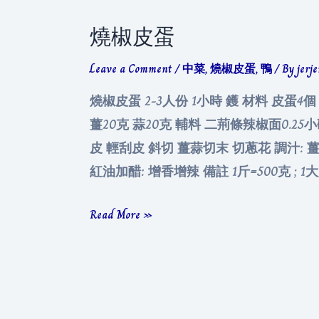
燒椒皮蛋
Leave a Comment
/
中菜
,
燒椒皮蛋
,
鴨
/ By
jerj
燒椒皮蛋 2-3人份 1小時 鑊 材料 皮蛋4個
薑20克 蒜20克 輔料 二荊條辣椒面0.25
皮 輕刮皮 斜切 薑蒜切末 切蔥花 調汁: 
紅油加醋: 增香增辣 備註 1斤=500克 ; 1大匙
燒
Read More »
椒
皮
蛋