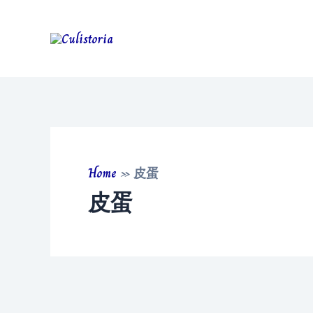
Skip
to
content
Home
»
皮蛋
皮蛋