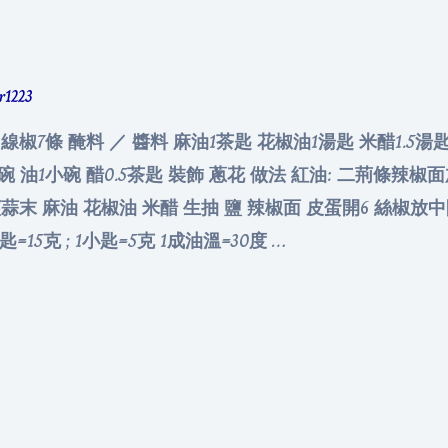
er1223
 線椒7條 醃料 ／ 醬料 麻油1茶匙 花椒油1湯匙 米醋1.5湯匙
小碗 油1小碗 醋0.5茶匙 裝飾 蔥花 做法 紅油: 二荊條辣
薑蒜末 麻油 花椒油 米醋 生抽 鹽 辣椒面 皮蛋開6 絲椒放
=15克 ; 1小匙=5克 1成油溫=30度 …