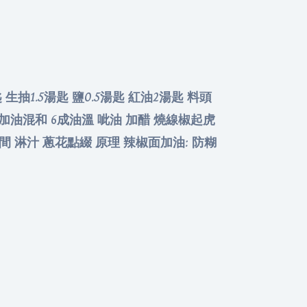
 生抽1.5湯匙 鹽0.5湯匙 紅油2湯匙 料頭
椒面加油混和 6成油溫 呲油 加醋 燒線椒起虎
中間 淋汁 蔥花點綴 原理 辣椒面加油: 防糊