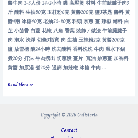
醬牛肉 2-3人份 24+2小時 鑊 高壓煲 材料 牛前腿腱子肉3
斤 醃料 生抽80克 玉桂粉6克 黄醬200克 鹽3茶匙 醬料 黄
醬4兩 冰糖40克 老抽50-80克 料頭 京蔥 薑 辣椒 輔料 白
芷 小茴香 白蔻 花椒 八角 香葉 裝飾 / 做法 牛前腿腱子
肉 泡水 洗淨 切條3指寬 肉 生抽 玉桂粉2克 黄醬200克
鹽 放雪櫃 醃24小時 洗去醃料 香料洗洗 牛肉 温水下鍋
煮20分 打沫 牛肉撈出 切蔥段 薑片 寬油 炒蔥薑 加香料
黄醬 加原湯 煮20分 過篩 加辣椒 冰糖 牛肉 …
醬
Read More »
牛
肉
Copyright © 2026 Culistoria
Contact