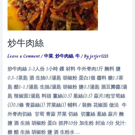
炒牛肉絲
Leave a Comment
/
中菜
,
炒牛肉絲
,
牛
/ By
jerjer1223
炒牛肉絲 2-3人份 1小時 鑊 材料 牛外脊肉1斤 醃料 鹽
0.5-1茶匙 酒 生抽0.5湯匙 胡椒粉 蛋白1個 醬料 糖1.5茶
匙 醋1-1.5湯匙 生抽2湯匙 胡椒粉 鹽0.5湯匙 酒豆瓣醬2湯
匙 辣椒面1湯匙 料頭 薑絲(0.5) 葱絲(0.5) 蒜片3粒甘荀絲
(1)0.5條 青蒜絲(1) 芹菜絲(1) 輔料 / 裝飾 花椒面 做法 牛
外脊肉切絲 甘荀 青蒜 芹菜 切絲 切薑絲 葱絲 蒜片 醃
鹽 酒 生抽 胡椒粉 蛋白 抓拌10分 加生粉 封油 5分 兌汁:
糖 醋 生抽 胡椒粉 鹽 酒 生粉水 …