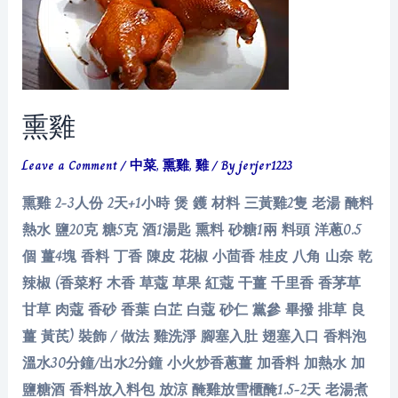
熏雞
Leave a Comment
/
中菜
,
熏雞
,
雞
/ By
jerjer1223
熏雞 2-3人份 2天+1小時 煲 鑊 材料 三黃雞2隻 老湯 醃料
熱水 鹽20克 糖5克 酒1湯匙 熏料 砂糖1兩 料頭 洋蔥0.5
個 薑4塊 香料 丁香 陳皮 花椒 小茴香 桂皮 八角 山奈 乾
辣椒 (香菜籽 木香 草蔻 草果 紅蔻 干薑 千里香 香茅草
甘草 肉蔻 香砂 香葉 白芷 白蔻 砂仁 黨參 畢撥 排草 良
薑 黃芪) 裝飾 / 做法 雞洗淨 腳塞入肚 翅塞入口 香料泡
溫水30分鐘/出水2分鐘 小火炒香蔥薑 加香料 加熱水 加
鹽糖酒 香料放入料包 放涼 醃雞放雪櫃醃1.5-2天 老湯煮