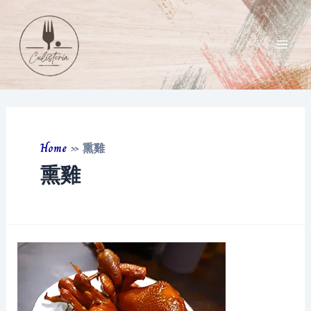
Skip
to
content
Main
Men
Home
»
熏雞
熏雞