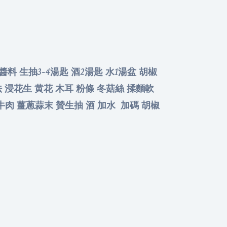
醬料 生抽3-4湯匙 酒2湯匙 水1湯盆 胡椒
做法 浸花生 黄花 木耳 粉條 冬菇絲 揉麵軟
牛肉 薑蔥蒜末 贊生抽 酒 加水 加碼 胡椒