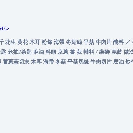
er1223
1斤 花生 黄花 木耳 粉條 海帶 冬菇絲 平菇 牛肉片 醃料 ／ 
匙 老抽2茶匙 麻油 料頭 京蔥 薑 蒜 輔料 / 裝飾 莞茜 
 薑蔥蒜切末 木耳 海帶 冬菇 平菇切絲 牛肉切片 底油 炒