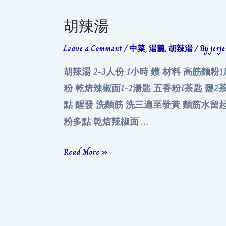
胡辣湯
Leave a Comment
/
中菜
,
湯羹
,
胡辣湯
/ By
jerj
胡辣湯 2-3人份 1小時 鑊 材料 高筋麵粉
粉 乾焙辣椒面1-2湯匙 五香粉1茶匙 鹽2茶
點 醒發 洗麵筋 洗三遍至發黃 麵筋水留起
粉多點 乾焙辣椒面 …
胡
Read More »
辣
湯