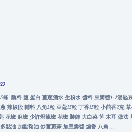
223
0.5條 醃料 鹽 蛋白 薑蔥酒水 生粉水 醬料 豆瓣醬1-2湯匙
 辣椒段 輔料 八角3粒 豆蔻15粒 丁香15粒 小茴香2克 草果1
湯匙 花椒 麻椒 少許燈籠椒 花椒 裝飾 大白菜 笋 木耳 做法
油 多點油 加點豬油 炒薑蔥蒜 加豆瓣醬 煸香 八角 …