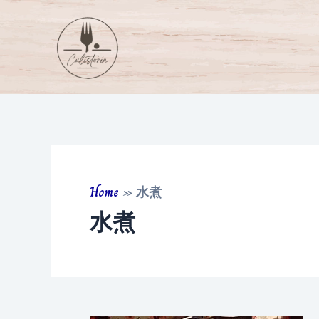
Skip
to
content
Home
»
水煮
水煮