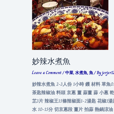
妙辣水煮魚
Leave a Comment
/
中菜
,
水煮魚
,
魚
/ By
jerjer1
妙辣水煮魚 2-3人份 1小時 鑊 材料 草魚
茶匙辣椒油 料頭 京蔥 薑 蒜薑 蒜 小蔥 乾蔥
芷3片 辣椒王15條辣椒面1-2湯匙 花椒1
水 10-15分 切京蔥段 薑片 拍蒜 熱鍋涼