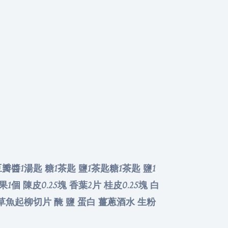
豆瓣醬1湯匙 糖1茶匙 鹽1茶匙糖1茶匙 鹽1
個 陳皮0.25塊 香葉2片 桂皮0.25塊 白
 草魚起柳切片 醃 鹽 蛋白 薑蔥酒水 生粉