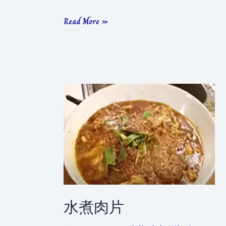
妙
Read More »
辣
水
煮
魚
水煮肉片