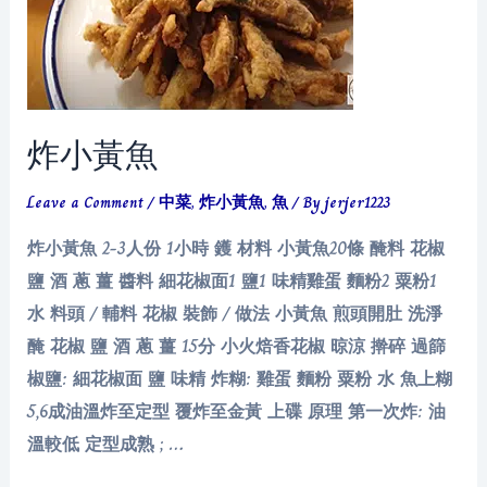
炸小黃魚
Leave a Comment
/
中菜
,
炸小黃魚
,
魚
/ By
jerjer1223
炸小黃魚 2-3人份 1小時 鑊 材料 小黃魚20條 醃料 花椒
鹽 酒 蔥 薑 醬料 細花椒面1 鹽1 味精雞蛋 麵粉2 粟粉1
水 料頭 / 輔料 花椒 裝飾 / 做法 小黃魚 煎頭開肚 洗淨
醃 花椒 鹽 酒 蔥 薑 15分 小火焙香花椒 晾涼 擀碎 過篩
椒鹽: 細花椒面 鹽 味精 炸糊: 雞蛋 麵粉 粟粉 水 魚上糊
5,6成油溫炸至定型 覆炸至金黃 上碟 原理 第一次炸: 油
溫較低 定型成熟 ; …