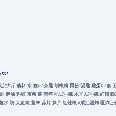
er1223
免治)1斤 醃料 水 鹽0.5茶匙 胡椒粉 粟粉1湯匙 雞蛋0.5個
 麻油 料頭 京蔥 薑 蒜笋片0.5小碗 木耳0.5小碗 紅辣椒0.5
蔥薑水 切 大蔥絲 薑末 蒜片 笋片 紅辣椒 6成油溫炸 覆炸