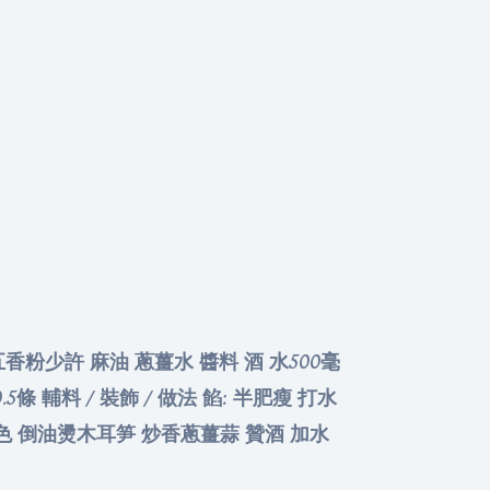
 五香粉少許 麻油 蔥薑水 醬料 酒 水500毫
條 輔料 / 裝飾 / 做法 餡: 半肥瘦 打水
上色 倒油燙木耳笋 炒香蔥薑蒜 贊酒 加水