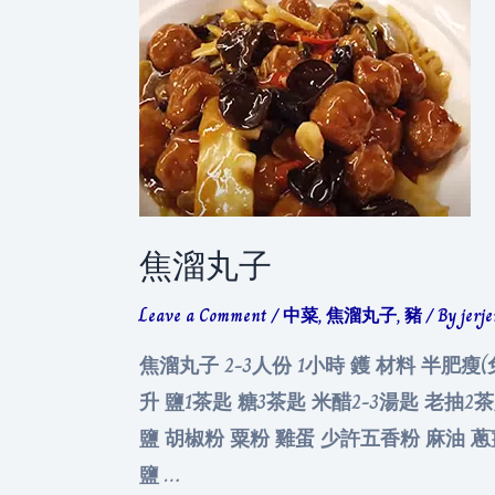
焦溜丸子
Leave a Comment
/
中菜
,
焦溜丸子
,
豬
/ By
jerj
焦溜丸子 2-3人份 1小時 鑊 材料 半肥瘦(
升 鹽1茶匙 糖3茶匙 米醋2-3湯匙 老抽2茶匙
鹽 胡椒粉 粟粉 雞蛋 少許五香粉 麻油 
鹽 …