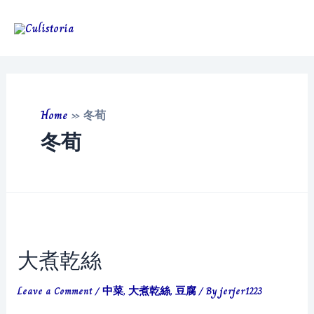
Skip
to
Main
content
Men
Home
»
冬荀
冬荀
大煮乾絲
Leave a Comment
/
中菜
,
大煮乾絲
,
豆腐
/ By
jerjer1223