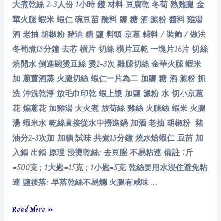
大煮乾絲 2-3人份 1小時 鑊 材料 豆腐乾 冬荀 熟雞腿 金
華火腿 蝦米 蝦仁 碗豆苗 醃料 鹽 糖 酒 澱粉 醬料 雞湯
酒 老抽 胡椒粉 豬油 糖 鹽 料頭 京蔥 輔料 / 裝飾 / 做法
冬荀煮15分鐘 去芯 橫片 切絲 橫片豆乾 一塊片16片 切絲
燒開水 倒進碗燙豆絲 燙2-3次 雞腿切絲 金華火腿 蝦米
加 蔥薑酒蒸 火腿切絲 蝦仁一片為二 加鹽 糖 酒 澱粉 抓
洗 沖洗乾淨 放毛巾印乾 蝦上漿 加鹽 澱粉 水 切小京蔥
花 煸蔥花 加雞湯 大火煮 放荀絲 雞絲 火腿絲 蝦米 火腿
湯 蝦米水 乾絲直接從水中撈進鍋 加酒 老抽 胡椒粉 豬
油分2-3次加 加糖 試味 共煮15分鐘 燒水烚蝦仁 豆苗 加
入鍋 出鍋 原理 浸燙乾絲: 去豆腥 不易粘連 備註 1斤
=500克 ; 1大匙=15克 ; 1小匙=5克 乾絲要用水浸住避免粘
連 鹽後落: 早落乾絲不易爛 火腿有咸味 …
大
Read More »