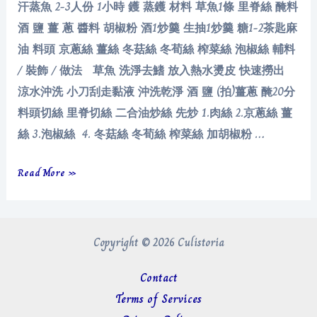
汗蒸魚 2-3人份 1小時 鑊 蒸鑊 材料 草魚1條 里脊絲 醃料
酒 鹽 薑 蔥 醬料 胡椒粉 酒1炒羹 生抽1炒羹 糖1-2茶匙麻
油 料頭 京蔥絲 薑絲 冬菇絲 冬荀絲 榨菜絲 泡椒絲 輔料
/ 裝飾 / 做法 草魚 洗淨去鰭 放入熱水燙皮 快速撈出
涼水沖洗 小刀刮走黏液 沖洗乾淨 酒 鹽 (拍)薑蔥 醃20分
料頭切絲 里脊切絲 二合油炒絲 先炒 1.肉絲 2.京蔥絲 薑
絲 3.泡椒絲 4. 冬菇絲 冬荀絲 榨菜絲 加胡椒粉 …
汗
Read More »
蒸
魚
Copyright © 2026 Culistoria
Contact
Terms of Services