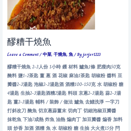
醪糟干燒魚
Leave a Comment
/
中菜
,
干燒魚
,
魚
/ By
jerjer1223
醪糟干燒魚 2-3人份 1小時 鑊 材料 鱸魚1條 肥瘦肉50克
醃料 鹽1-2茶匙 薑 蔥 酒 花椒 麻油1茶匙 胡椒粉 醬料 豆
瓣醬2-3湯匙 泡椒2-3湯匙酒 酒糟100-150克 水 胡椒粉 糖
4湯匙 生抽2-3湯匙酒糟2湯匙 料頭 京蔥2-3湯匙 蒜2-3湯
匙 薑2-3湯匙 輔料 / 裝飾 / 做法 鱸魚 去鰭洗淨 一字刀
打斜改刀 醃魚 切京蔥蒜薑末 切肉丁 切細泡椒豆瓣醬
抹乾魚 下油7成熱 炸魚 油熱 煸肉丁 加豆瓣醬 煸香 加料
頭 炒香 加酒 酒糟 魚 水 胡椒粉 糖 生抽 大火煮15分 閂