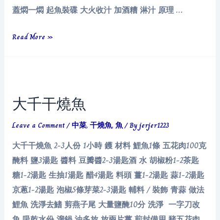
蓋燜一燜 起魚裝碟 大火收汁 加酒糟 淋汁 原理 …
醪
Read More »
糟
干
燒
魚
大千干燒魚
Leave a Comment
/
中菜
,
干燒魚
,
魚
/ By
jerjer1223
大千干燒魚 2-3人份 1小時 鑊 材料 鯉魚1條 五花肉100克
醃料 鹽3湯匙 醬料 豆瓣醬2-3湯匙酒 水 胡椒粉1-2茶匙
糖1-2湯匙 生抽1湯匙 醋4湯匙 料頭 薑1-2湯匙 蒜1-2湯匙
京蔥1-2湯匙 泡椒5條芽菜2-3湯匙 輔料 / 裝飾 青蒜 做法
鯉魚 洗淨去鰭 剪燕子尾 大量鹽醃10分 洗淨 一字刀改
魚 吸乾水份 溜鍋 油多放 放兩片薑 煎封備用 豬五花肉