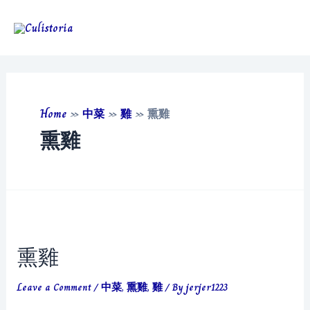
Skip
to
Main
content
Men
Home
»
中菜
»
雞
»
熏雞
熏雞
熏雞
Leave a Comment
/
中菜
,
熏雞
,
雞
/ By
jerjer1223