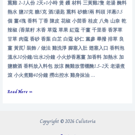
熏雞 2-3人份 2天+1小時 煲 鑊 材料 三黃雞2隻 老湯 醃料
熱水 鹽20克 糖5克 酒1湯匙 熏料 砂糖1兩 料頭 洋蔥0.5
個 薑4塊 香料 丁香 陳皮 花椒 小茴香 桂皮 八角 山奈 乾
辣椒 (香菜籽 木香 草蔻 草果 紅蔻 干薑 千里香 香茅草
甘草 肉蔻 香砂 香葉 白芷 白蔻 砂仁 黨參 畢撥 排草 良
薑 黃芪) 裝飾 / 做法 雞洗淨 腳塞入肚 翅塞入口 香料泡
溫水30分鐘/出水2分鐘 小火炒香蔥薑 加香料 加熱水 加
鹽糖酒 香料放入料包 放涼 醃雞放雪櫃醃1.5-2天 老湯煮
滾 小火煮雞40分鐘 撈出控水 雞身抹油 …
熏
Read More »
雞
Copyright © 2026 Culistoria