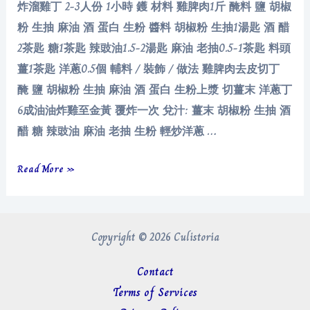
炸溜雞丁 2-3人份 1小時 鑊 材料 雞脾肉1斤 醃料 鹽 胡椒
粉 生抽 麻油 酒 蛋白 生粉 醬料 胡椒粉 生抽1湯匙 酒 醋
2茶匙 糖1茶匙 辣豉油1.5-2湯匙 麻油 老抽0.5-1茶匙 料頭
薑1茶匙 洋蔥0.5個 輔料 / 裝飾 / 做法 雞脾肉去皮切丁
醃 鹽 胡椒粉 生抽 麻油 酒 蛋白 生粉上漿 切薑末 洋蔥丁
6成油油炸雞至金黃 覆炸一次 兌汁: 薑末 胡椒粉 生抽 酒
醋 糖 辣豉油 麻油 老抽 生粉 輕炒洋蔥 …
炸
Read More »
溜
雞
丁
Copyright © 2026 Culistoria
Contact
Terms of Services