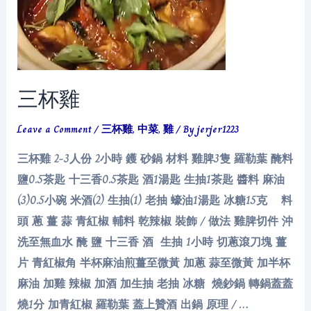
三杯雞
Leave a Comment
/
三杯雞
,
中菜
,
雞
/ By
jerjer1223
三杯雞 2-3人份 2小時 鑊 砂鍋 材料 雞脾3隻 羅勒葉 醃料
鹽0.5茶匙 十三香0.5茶匙 酒1湯匙 生抽1茶匙 醬料 麻油
(3)0.5小碗 米酒(2) 生抽(1) 老抽 蠔油1湯匙 冰糖15克 料
頭 蔥 薑 蒜 青紅椒 輔料 乾辣椒 裝飾 / 做法 雞脾切件 沖
洗至無血水 醃 鹽 十三香 酒 生抽 1小時 切蔥滾刀塊 薑
片 青紅椒角 半杯麻油煎薑至微黃 加蔥 蒜至微黃 加半杯
麻油 加雞 辣椒 加酒 加生抽 老抽 冰糖 燒鈔鍋 轉鍋蓋蓋
燒1分 加青紅椒 羅勒葉 蓋上贊酒 出鍋 原理 / …