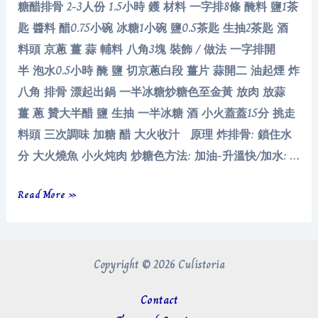
糖醋排骨 2-3人份 1.5小時 鑊 材料 一字排8條 醃料 鹽1茶
匙 醬料 醋0.75小碗 冰糖1小碗 鹽0.5茶匙 生抽2茶匙 酒
料頭 京蔥 薑 蒜 輔料 八角3塊 裝飾 / 做法 一字排開
半 泡水0.5小時 醃 鹽 切京蔥白段 薑片 蒜開二 油起煙 炸
八角 排骨 漂起出鍋 一半冰糖炒糖色至金黃 放肉 放蒜
薑 蔥 贊大半醋 鹽 生抽 一半冰糖 酒 小火蓋蓋15分 挑走
料頭 三次調味 加糖 醋 大火收汁 原理 炸排骨: 鎖住水
分 大火燒魚 小火炖肉 炒糖色方法: 加油-升溫快/加水: …
糖
Read More »
醋
排
骨
Copyright © 2026 Culistoria
Contact