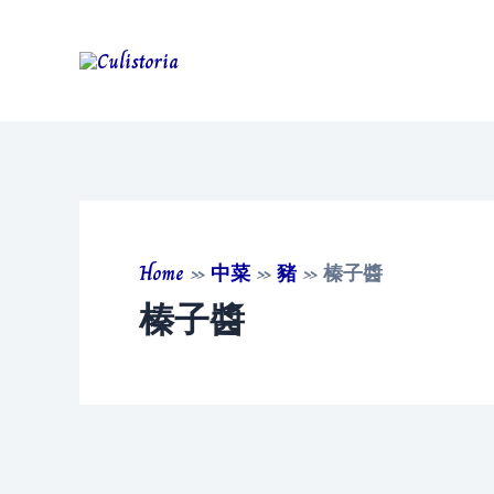
Skip
to
content
Home
»
中菜
»
豬
»
榛子醬
榛子醬