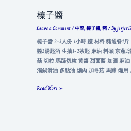
榛子醬
Leave a Comment
/
中菜
,
榛子醬
,
豬
/ By
jerjer1
榛子醬 2-3人份 1小時 鑊 材料 豬通脊1斤
醬3湯匙酒 生抽1-2茶匙 麻油 料頭 京蔥1湯
菇 切粒 馬蹄切粒 黄醬 甜面醬 加酒 麻油
溜鍋滑油 多點油 煸肉 加冬菇 馬蹄 備用 
榛
Read More »
子
醬