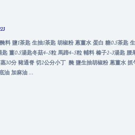
223
 醃料 鹽1茶匙 生抽1茶匙 胡椒粉 蔥薑水 蛋白 糖0.5茶匙 生
匙 薑0.5湯匙冬菇4-5粒 馬蹄4-5粒 輔料 榛子2-3湯匙 腰果
 蒸30分 豬通脊 切2公分小丁 醃 鹽生抽胡椒粉 蔥薑水 抓
底油 加麻油 …