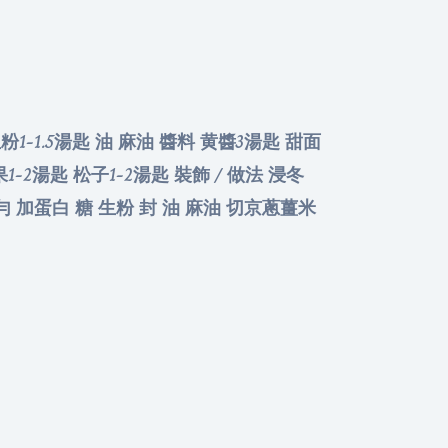
粉1-1.5湯匙 油 麻油 醬料 黄醬3湯匙 甜面
1-2湯匙 松子1-2湯匙 裝飾 / 做法 浸冬
勻 加蛋白 糖 生粉 封 油 麻油 切京蔥薑米