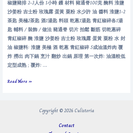
椒鹽豬排 2-3人份 1小時 鑊 材料 豬通脊100克 醃料 淮鹽
沙姜粉 吉士粉 玫瑰露 蛋黃 粟粉 水少許 油 醬料 淮鹽1-2
茶匙 美極2茶匙 酒1湯匙 料頭 乾蔥1湯匙 青紅椒碎各1湯
匙 輔料 / 裝飾 / 做法 豬通脊 切片 拍鬆 斷筋 切乾蔥碎
青紅椒碎 醃 淮鹽 沙姜粉 吉士粉 玫瑰露 蛋黃 粟粉 水 封
油 椒鹽料: 淮鹽 美極 酒 乾蔥 青紅椒碎 5成油溫炸肉 覆
炸 撈出 肉下鍋 烹汁 翻炒 出鍋 原理 第一次炸: 油溫較低
定型成熟 ; 覆炸: …
椒
Read More »
鹽
豬
排
Copyright © 2026 Culistoria
Contact