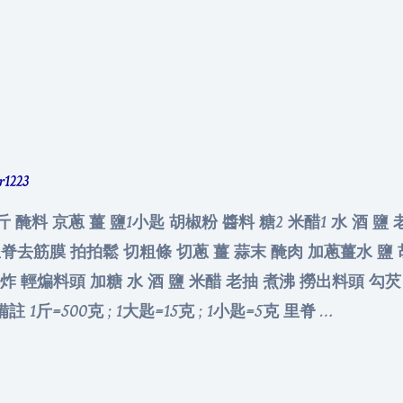
er1223
 醃料 京蔥 薑 鹽1小匙 胡椒粉 醬料 糖2 米醋1 水 酒 鹽 老
豬里脊去筋膜 拍拍鬆 切粗條 切蔥 薑 蒜末 醃肉 加蔥薑水 鹽
炸 輕煸料頭 加糖 水 酒 鹽 米醋 老抽 煮沸 撈出料頭 勾芡
1斤=500克 ; 1大匙=15克 ; 1小匙=5克 里脊 …