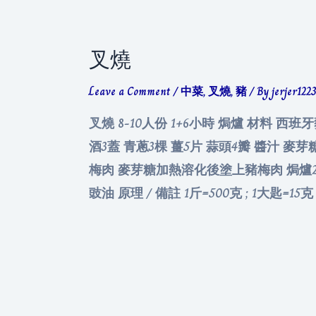
叉燒
Leave a Comment
/
中菜
,
叉燒
,
豬
/ By
jerjer122
叉燒 8-10人份 1+6小時 焗爐 材料 西
酒3蓋 青蔥3棵 薑5片 蒜頭4瓣 醬汁 
梅肉 麥芽糖加熱溶化後塗上豬梅肉 焗爐2
豉油 原理 / 備註 1斤=500克 ; 1大匙=15