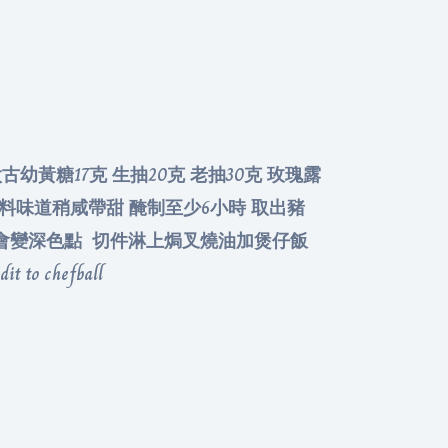
太古幼黃糖17克 生抽20克 老抽30克 玫瑰露
合醃料味道稍咸帶甜 醃制至少6小時 取出豬
會兒會變深色點 切件淋上焗叉燒油加煲仔飯
 chefball