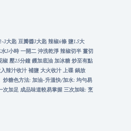
-3大匙 豆瓣醬3大匙 辣椒6條 鹽1.5大
泡冰水3小時 一開二 沖洗乾淨 辣椒切半 薑切
花椒 壓25分鐘 鑊加底油 加冰糖 炒至有點
放入辣汁收汁 補鹽 大火收汁 上碟 鍋放
炒糖色方法: 加油-升溫快/加水: 均勻易
宜一次加足 成品味道較易掌握 三次加味: 烹