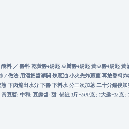
3
斤 醃料 ／ 醬料 乾黃醬4湯匙 豆瓣醬4湯匙 黃豆醬4湯匙 黃
 裝飾 / 做法 用酒把醬澥開 煉蔥油 小火先炸蔥薑 再放香
成熱 下肉煸出水分 下醬 下料水 分三次加蔥 二十分鐘後加
醬: 中和; 豆瓣醬: 甜 備註 1斤=500克 ; 1大匙=15克 ; 1