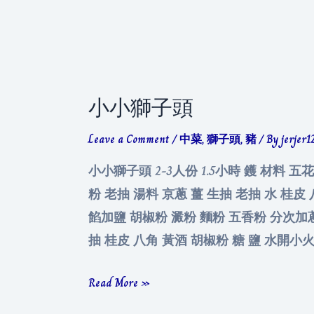
豬
蹄
小小獅子頭
Leave a Comment
/
中菜
,
獅子頭
,
豬
/ By
jerjer1
小小獅子頭 2-3人份 1.5小時 鑊 材料 五
粉 老抽 湯料 京蔥 薑 生抽 老抽 水 桂皮
餡加鹽 胡椒粉 澱粉 麵粉 五香粉 分次加
抽 桂皮 八角 黃酒 胡椒粉 糖 鹽 水開小
小
Read More »
小