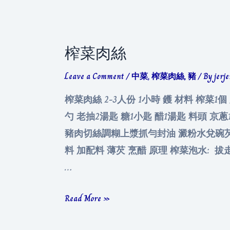
榨菜肉絲
Leave a Comment
/
中菜
,
榨菜肉絲
,
豬
/ By
jerj
榨菜肉絲 2-3人份 1小時 鑊 材料 榨菜1個
勺 老抽2湯匙 糖1小匙 醋1湯匙 料頭 京蔥
豬肉切絲調糊上漿抓勻封油 澱粉水兌碗芡 
料 加配料 薄芡 烹醋 原理 榨菜泡水: 拔走
…
榨
Read More »
菜
肉