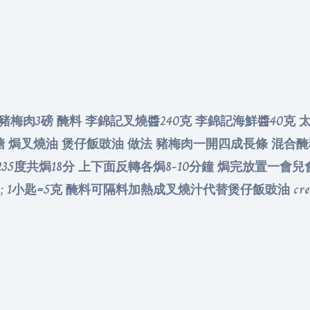
3
班牙豬梅肉3磅 醃料 李錦記叉燒醬240克 李錦記海鮮醬40克 
麥芽糖 焗叉燒油 煲仔飯豉油 做法 豬梅肉一開四成長條 混
35度共焗18分 上下面反轉各焗8-10分鐘 焗完放置一
克 ; 1小匙=5克 醃料可隔料加熱成叉燒汁代替煲仔飯豉油 credit to