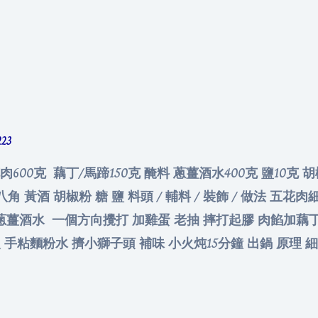
223
花肉600克 藕丁/馬蹄150克 醃料 蔥薑酒水400克 鹽10克 
 八角 黃酒 胡椒粉 糖 鹽 料頭 / 輔料 / 裝飾 / 做法 
蔥薑酒水 一個方向攪打 加雞蛋 老抽 摔打起膠 肉餡加藕丁/
火 手粘麵粉水 擠小獅子頭 補味 小火炖15分鐘 出鍋 原理 