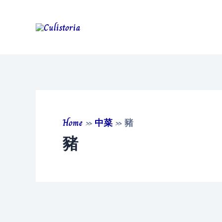
Skip
to
content
Home
»
中菜
»
豬
豬