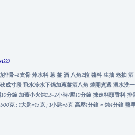
er1223
肋排骨~8支骨 焯水料 蔥 薑 酒 八角2粒 醬料 生抽 老抽 酒
法 排骨砍成寸段 飛水冷水下鍋加蔥薑酒八角 燒開煮透 溫水洗
0分鐘 加蓋小火炖1.5-2小時/壓10分鐘 揀走料頭香料 
00克 ; 1大匙=15克 ; 1小匙=5克 高壓1分鐘 = 炖4分鐘 鹽早