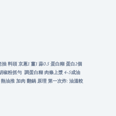
抽 料頭 京蔥1 薑1 蒜0.5 蛋白糊 蛋白2個
 胡椒粉抓勻 調蛋白糊 肉條上漿 4-5成油
 熱油推 加肉 翻鍋 原理 第一次炸: 油溫較