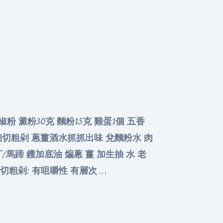
胡椒粉 澱粉30克 麵粉15克 雞蛋1個 五香
五花肉細切粗剁 蔥薑酒水抓抓出味 兌麵粉水 肉
馬蹄 鑊加底油 煸蔥 薑 加生抽 水 老
細切粗剁: 有咀嚼性 有層次 …