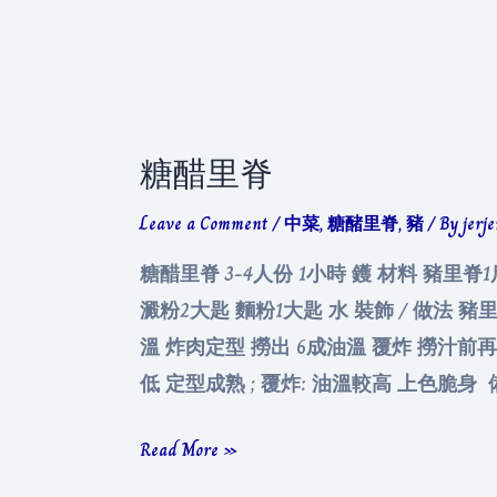
獅
子
頭
糖醋里脊
Leave a Comment
/
中菜
,
糖醏里脊
,
豬
/ By
jerj
糖醋里脊 3-4人份 1小時 鑊 材料 豬里脊1斤
澱粉2大匙 麵粉1大匙 水 裝飾 / 做法 
溫 炸肉定型 撈出 6成油溫 覆炸 撈汁前再
低 定型成熟 ; 覆炸: 油溫較高 上色脆身 備註 
糖
Read More »
醋