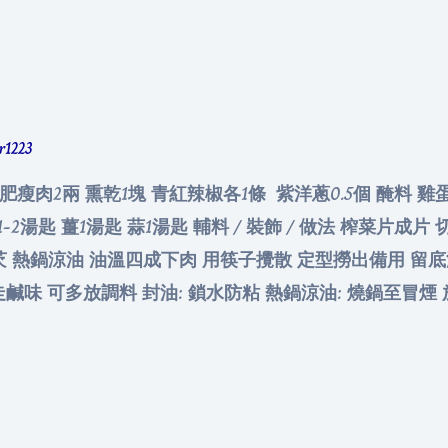
er1223
 肥瘦肉2兩 熏乾1塊 青紅辣椒各1條 紫洋蔥0.5個 醃料 雞蛋1
1-2湯匙 薑1湯匙 蒜1湯匙 輔料 / 裝飾 / 做法 榨菜片成
熱鍋涼油 油溫四成下肉 用筷子攪散 定型撈出備用 留底油
鹹味 可多放調料 封油: 鎖水防粘 熱鍋涼油: 燒鍋至冒煙 放油