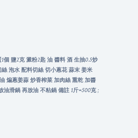
個 鹽2克 澱粉2匙 油 醬料 酒 生抽0.5炒
片 切絲 泡水 配料切絲 切小蔥花 蒜末 姜米
 煸蔥姜蒜 炒香榨菜 加肉絲 熏乾 加醬
滑鍋 再放油 不粘鍋 備註 1斤=500克 ;