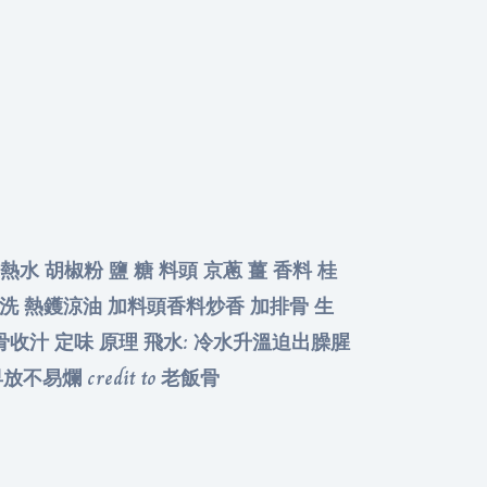
 熱水 胡椒粉 鹽 糖 料頭 京蔥 薑 香料 桂
一洗 熱鑊涼油 加料頭香料炒香 加排骨 生
排骨收汁 定味 原理 飛水: 冷水升溫迫出臊腥
放不易爛 credit to 老飯骨