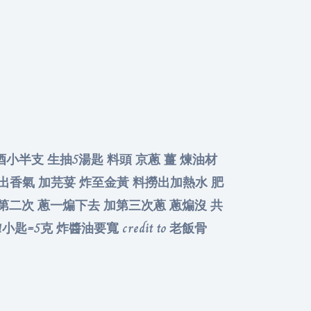
酒小半支 生抽5湯匙 料頭 京蔥 薑 煉油材
料炸出香氣 加芫荽 炸至金黃 料撈出加熱水 肥
第二次 蔥一煸下去 加第三次蔥 蔥煸沒 共
小匙=5克 炸醬油要寬 credit to 老飯骨