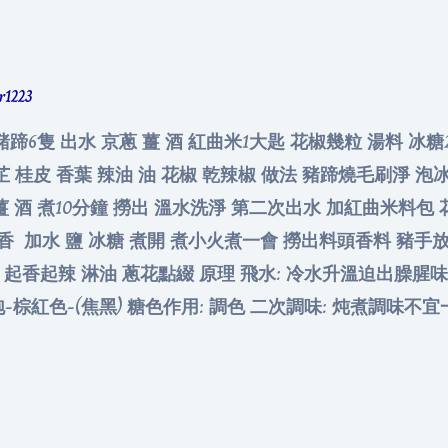
er1223
豬蹄6隻 出水 京蔥 薑 酒 紅曲米1大匙 花椒幾粒 湯料 冰糖2
白芷 桂皮 香葉 辣油 油 花椒 乾辣椒 做法 豬蹄燒毛刷淨 
薑 酒 煮10分鐘 撈出 溫水洗淨 第二次出水 加紅曲米料包 
煸香 加水 鹽 冰糖 煮開 煮小火煮一會 撈出料頭香料 豬手
起香起辣 淋油 蔥花點綴 原理 飛水: 冷水升溫迫出臊腥味 
泡-棕紅色-(焦黑) 糖色作用: 調色 二次調味: 炖煮調味不