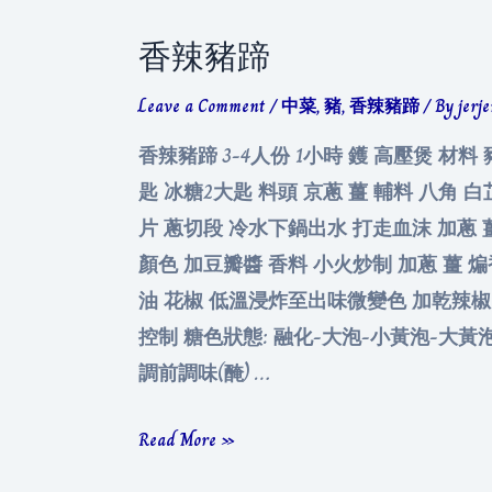
香辣豬蹄
Leave a Comment
/
中菜
,
豬
,
香辣豬蹄
/ By
jerj
香辣豬蹄 3-4人份 1小時 鑊 高壓煲 材料 
匙 冰糖2大匙 料頭 京蔥 薑 輔料 八角 
片 蔥切段 冷水下鍋出水 打走血沫 加蔥 
顏色 加豆瓣醬 香料 小火炒制 加蔥 薑 
油 花椒 低溫浸炸至出味微變色 加乾辣椒 
控制 糖色狀態: 融化-大泡-小黃泡-大黃
調前調味(醃) …
香
Read More »
辣