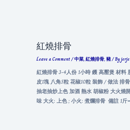
里
脊
紅燒排骨
Leave a Comment
/
中菜
,
紅燒排骨
,
豬
/ By
jerj
紅燒排骨 3-4人份 1小時 鑊 高壓煲 材料 
皮1塊 八角5粒 花椒10粒 裝飾 / 做
抽老抽炒上色 加酒 熱水 胡椒粉 大火燒開1
味 大火: 上色 ; 小火: 煮爛排骨 備註 1斤=5