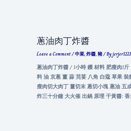
絲
蔥油肉丁炸醬
Leave a Comment
/
中菜
,
炸醬
,
豬
/ By
jerjer122
蔥油肉丁炸醬 / 1小時 鑊 材料 肥瘦肉1
料 油 京蔥 薑 蒜 芫荽 八角 白蔻 草果
瘦肉切大肉丁 薑切末 蔥切小塊 蔥油 五
炸三十分鐘 大火催 出鍋 原理 干黃醬: 香; 黃豆