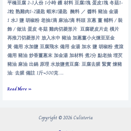
平橋豆腐 2-3人份 1小時 鑊 材料 豆腐1塊 蛋皮1塊 冬菇1-
2粒 熟雞肉1-2湯匙 蝦米1湯匙 醃料 ／ 醬料 豬油 金湯
1 水3 鹽 胡椒粉 老抽1滴 麻油2滴 料頭 京蔥 薑 輔料 / 裝
飾 / 做法 蛋皮 冬菇 雞肉切菱形片 豆腐硬皮片走 橫片
再推刀切菱形片 放入水中 豬油 加蔥薑小火煉至至金
黃 備用 水加鹽 豆腐飛水 備用 金湯 加水 鹽 胡椒粉 煮滾
備用 豬油 炒香薑蔥末 加金湯 加材料 煮2分 點老抽 埋芡
豬油 麻油 出鍋 原理 水放鹽煮豆腐: 豆腐去腥 緊實 煉豬
油: 去腥 備註 1斤=500克 …
平
Read More »
橋
豆
腐
Copyright © 2026 Culistoria