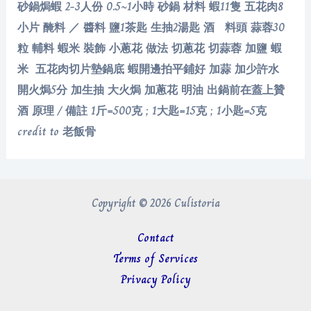
砂鍋焗蝦 2-3人份 0.5~1小時 砂鍋 材料 蝦11隻 五花肉8
小片 醃料 ／ 醬料 鹽1茶匙 生抽2湯匙 酒 料頭 蒜蓉30
粒 輔料 蝦米 裝飾 小蔥花 做法 切蔥花 切蒜蓉 加鹽 蝦
米 五花肉切片墊鍋底 蝦開邊拍平鋪好 加蒜 加少許水
開火焗5分 加生抽 大火焗 加蔥花 明油 出鍋前在蓋上贊
酒 原理 / 備註 1斤=500克 ; 1大匙=15克 ; 1小匙=5克
credit to 老飯骨
Copyright © 2026 Culistoria
Contact
Terms of Services
Privacy Policy