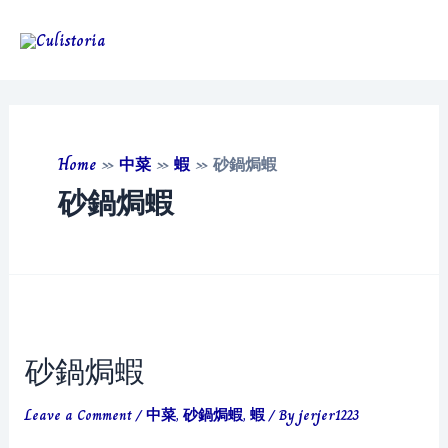
Skip
to
Main
content
Men
Home
»
中菜
»
蝦
»
砂鍋焗蝦
砂鍋焗蝦
砂鍋焗蝦
Leave a Comment
/
中菜
,
砂鍋焗蝦
,
蝦
/ By
jerjer1223