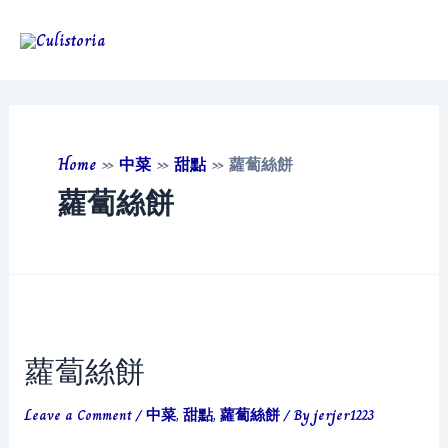
Skip
to
Main
content
Men
Home
»
中菜
»
甜點
»
蘿蔔絲餅
蘿蔔絲餅
蘿蔔絲餅
Leave a Comment
/
中菜
,
甜點
,
蘿蔔絲餅
/ By
jerjer1223