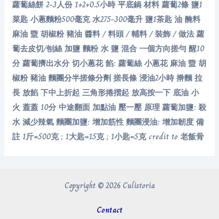
蘿蔔絲餅 2-3人份 1+2+0.5小時 平底鍋 材料 蘿蔔2條 鹽1
菜匙 小蔥麵粉500毫克 水275-300毫升 鹽1茶匙 油 醃料
麻油 盬 胡椒粉 豬油 醬料 / 料頭 / 輔料 / 裝飾 / 做法 蘿
蔔去皮切/刨絲 加鹽 麵粉 水 鹽 混合 一個方向搓勻 醒10
分 蘿蔔擠出水分 切小蔥花 餡: 蘿蔔絲 小蔥花 麻油 盬 胡
椒粉 豬油 麵團分半搓條分劑 搓長條 浸油2小時 擀麵 拉
長 放餡 下中上折起 三角形捲摺起 放高按一下 底油 小
火 蓋蓋 10分 中途翻面 加點油 壓一壓 原理 蘿蔔加鹽: 殺
水 減少辣氣 麵團加鹽: 增加筋性 麵團浸油: 增加韌度 備
註 1斤=500克 ; 1大匙=15克 ; 1小匙=5克 credit to 老飯骨
Copyright © 2026 Culistoria
Contact