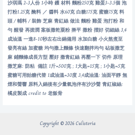
沙琪瑪 2-3人份 1小時 鑊 材料 麵粉250克 雞蛋3-3.5個 泡
打粉1.25克 醃料 ／ 醬料 水60克 白糖175克 蜜糖75克 料
頭 / 輔料 / 裝飾 芝麻 青紅絲 做法 麵粉 雞蛋 泡打粉 和
勻 醒發 再搓潤 案板撒乾粟粉 擀平 撒粉 摺好 切細絲 3,4
成油溫 一進8-10秒左右出鍋備用 水加白糖 小火熬煮至
發亮有絲 加蜜糖 均勻撒上麵條 快速翻拌均勻 砧板撒芝
麻 鋪麵條成長方型 壓好 撒青紅絲 再壓一下 切件 原理
撒芝麻: 防粘 備註 1斤=500克 ; 1大匙=15克 ; 1小匙=5克
蜜糖可用飴糖代替 1成油溫=30度 3,4成油溫: 油面平靜 無
煙和聲響 原料入鍋後有少量氣泡伴有沙沙聲 青紅椒絲:
橘皮製成 credit to 老飯骨
Copyright © 2026 Culistoria