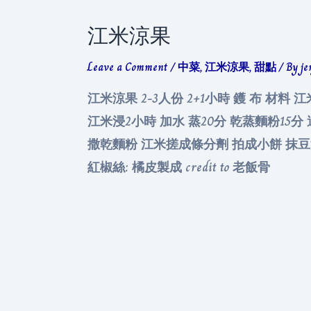
江米涼果
Leave a Comment
/
中菜
,
江米涼果
,
甜點
/ By
je
江米涼果 2-3人份 2+1小時 鑊 布 材料 江
江米浸2小時 加水 蒸20分 乾蒸麵粉15
撒乾麵粉 江米搓成條分劑 拍成小餅 抹豆沙餡 
紅椒絲: 橘皮製成 credit to 老飯骨