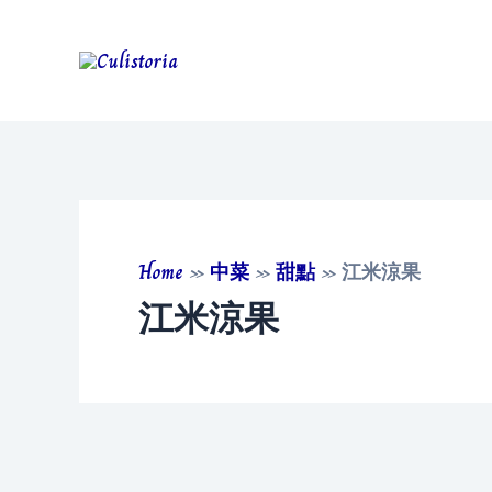
Skip
to
content
Home
»
中菜
»
甜點
»
江米涼果
江米涼果