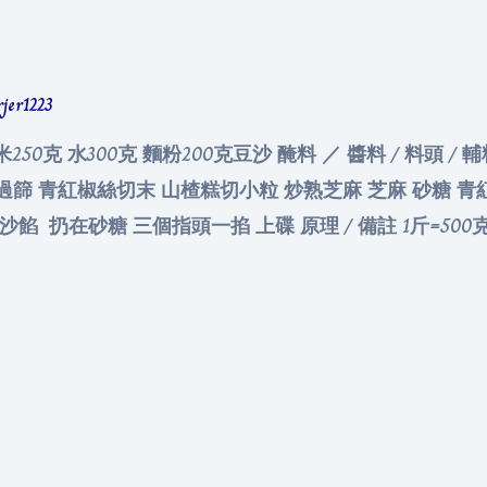
rjer1223
米250克 水300克 麵粉200克豆沙 醃料 ／ 醬料 / 料頭 /
分 過篩 青紅椒絲切末 山楂糕切小粒 炒熟芝麻 芝麻 砂糖 
扔在砂糖 三個指頭一掐 上碟 原理 / 備註 1斤=500克 ; 1