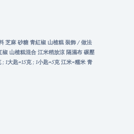
 輔料 芝麻 砂糖 青紅椒 山楂糕 裝飾 / 做法
青紅椒 山楂糕混合 江米稍放涼 隔濕布 碾壓
大匙=15克 ; 1小匙=5克 江米=糯米 青