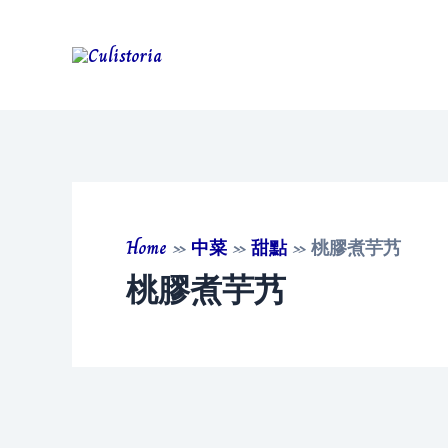
Skip
to
content
Home
»
中菜
»
甜點
»
桃膠煮芋艿
桃膠煮芋艿