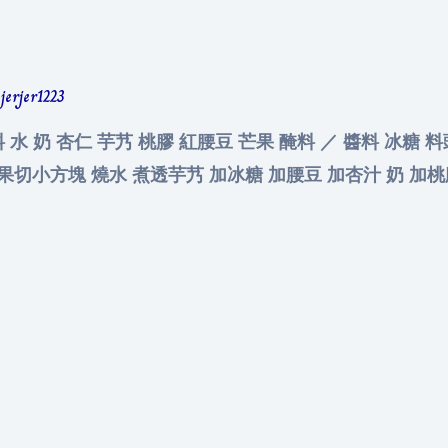
y
jerjer1223
 水 奶 杏仁 芋艿 桃膠 紅腰豆 芒果 醃料 ／ 醬料 冰糖 料頭 
果切小方塊 燒水 煮透芋艿 加冰糖 加腰豆 加杏汁 奶 加桃膠 