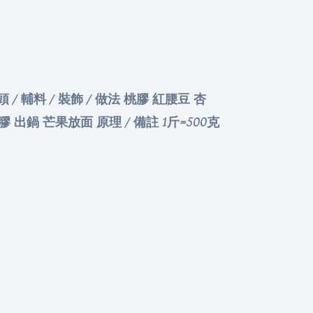
/ 輔料 / 裝飾 / 做法 桃膠 紅腰豆 杏
出鍋 芒果放面 原理 / 備註 1斤=500克