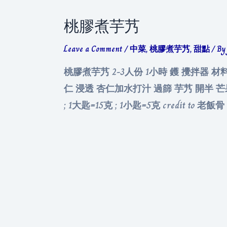
桃膠煮芋艿
Leave a Comment
/
中菜
,
桃膠煮芋艿
,
甜點
/ B
桃膠煮芋艿 2-3人份 1小時 鑊 攪拌器 材料
仁 浸透 杏仁加水打汁 過篩 芋艿 開半 芒
; 1大匙=15克 ; 1小匙=5克 credit to 老飯骨