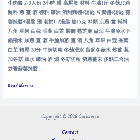
牛肉醬 2-3人份 2小時 鑊 高壓煲 材料 牛腩1斤 冬菇30粒
醃料 蔥 薑 酒 醬料 蠔油 酒甜麵醬4湯匙 豆瓣醬4湯匙 蒜
蓉辣醬4湯匙 酒 老抽1-2湯匙 糖15克 料頭 京蔥 薑 輔料
八角 草果 白蔻 香葉 白芷 裝飾 熟芝麻 做法 牛腩冷水下
鍋飛水 加蔥 薑 酒 牛腩加蔥 薑 酒 八角 草果 白蔻 香葉
白芷 轉壓 20分 牛腩切粒 冬菇浸水 留起冬菇水 炒薑 蔥
加冬菇 加水 蠔油 酒 燜 冬菇切粒 切蔥薑末 多點二合油
炒香蒜蓉辣醬 …
牛
Read More »
肉
醬
Copyright © 2026 Culistoria
Contact