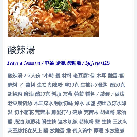
酸辣湯
Leave a Comment
/
中菜
,
湯羹
,
酸辣湯
/ By
jerjer1223
酸辣湯 2-3人份 1小時 鑊 材料 老豆腐1個 木耳 雞蛋2個
醃料 ／ 醬料 生抽 胡椒粉 鹽10克 生抽4-5湯匙 醋20克
胡椒粉 麻油 醋20克 料頭 京蔥 莞茜 輔料 / 裝飾 / 做法
老豆腐切絲 木耳涼水泡軟切絲 焯水 加鹽 撈出放涼水降
温 切小蔥花 莞茜末 雞蛋打勻 碗放 莞茜末 胡椒粉 麻油
醋 底油 加蔥花 贊生抽 連水加絲 胡椒粉 鹽 生抽 三次勾
芡至絲托在芡上 醋 放雞蛋 推 倒入碗中 原理 水放鹽煮