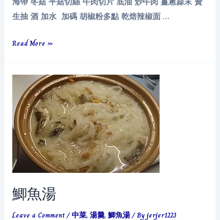
海帶 冬菇 平菇切絲 牛肉切片 底油 炒牛肉 薑蔥蒜末 贊
生抽 酒 加水 加碼 胡椒粉多點 乾焙辣椒面 …
胡
Read More »
辣
湯
鯽魚湯
Leave a Comment
/
中菜
,
湯羹
,
鯽魚湯
/ By
jerjer1223