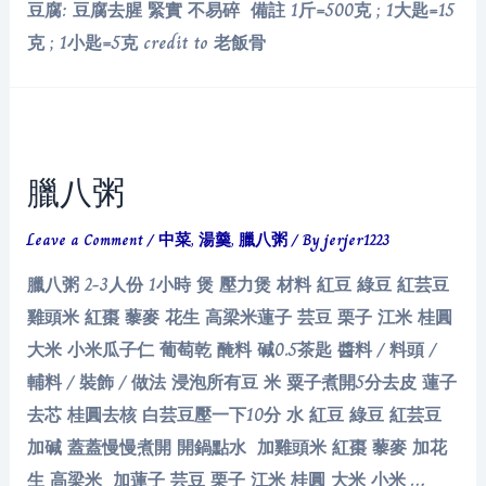
豆腐: 豆腐去腥 緊實 不易碎 備註 1斤=500克 ; 1大匙=15
克 ; 1小匙=5克 credit to 老飯骨
臘八粥
Leave a Comment
/
中菜
,
湯羹
,
臘八粥
/ By
jerjer1223
臘八粥 2-3人份 1小時 煲 壓力煲 材料 紅豆 綠豆 紅芸豆
雞頭米 紅棗 藜麥 花生 高梁米蓮子 芸豆 栗子 江米 桂圓
大米 小米瓜子仁 葡萄乾 醃料 碱0.5茶匙 醬料 / 料頭 /
輔料 / 裝飾 / 做法 浸泡所有豆 米 粟子煮開5分去皮 蓮子
去芯 桂圓去核 白芸豆壓一下10分 水 紅豆 綠豆 紅芸豆
加碱 蓋蓋慢慢煮開 開鍋點水 加雞頭米 紅棗 藜麥 加花
生 高梁米 加蓮子 芸豆 栗子 江米 桂圓 大米 小米 …