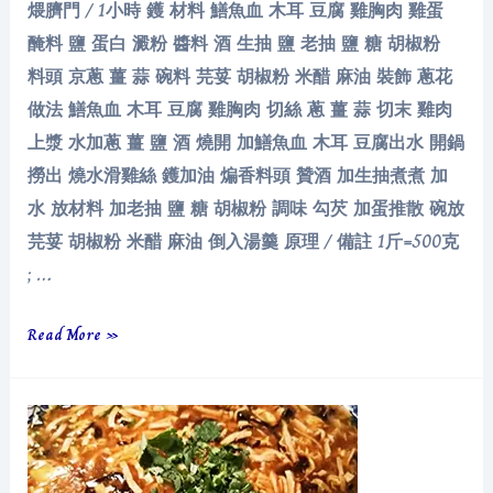
煨臍門 / 1小時 鑊 材料 鱔魚血 木耳 豆腐 雞胸肉 雞蛋
醃料 鹽 蛋白 澱粉 醬料 酒 生抽 鹽 老抽 鹽 糖 胡椒粉
料頭 京蔥 薑 蒜 碗料 芫荽 胡椒粉 米醋 麻油 裝飾 蔥花
做法 鱔魚血 木耳 豆腐 雞胸肉 切絲 蔥 薑 蒜 切末 雞肉
上漿 水加蔥 薑 鹽 酒 燒開 加鱔魚血 木耳 豆腐出水 開鍋
撈出 燒水滑雞絲 鑊加油 煸香料頭 贊酒 加生抽煮煮 加
水 放材料 加老抽 鹽 糖 胡椒粉 調味 勾芡 加蛋推散 碗放
芫荽 胡椒粉 米醋 麻油 倒入湯羹 原理 / 備註 1斤=500克
; …
煨
Read More »
臍
門