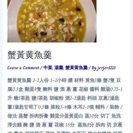
蟹黃黄魚羹
Leave a Comment
/
中菜
,
湯羹
,
蟹黃黄魚羹
/ By
jerjer1223
蟹黃黄魚羹 2-3人份 1~2小時 鑊 材料 黃魚1條 蟹2隻 豆
腐0.5盒 雞蛋8隻 醃料 鹽 酒 蔥 薑 花椒 醬料 雞湯0.75-1
升 糖1茶匙 鹽1茶匙 胡椒粉 酒2-3湯匙 料頭 京蔥1湯匙
薑1湯匙甘荀丁0.5條 菜粒3-4條 木耳2-3個 輔料 / 裝飾 /
做法 蒸蟹 拆肉拆膏 雞蛋分蛋黃蛋白 蒸10分 切丁 魚洗
淨去鰭 醃 鹽 酒 蔥 薑 花椒 15分 蒸魚8分 拆肉 切 京蔥