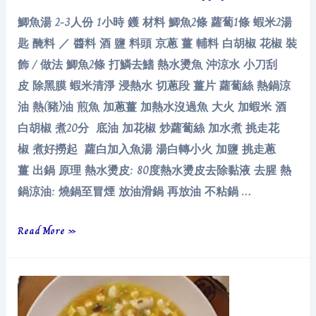
鯽魚湯 2-3人份 1小時 鑊 材料 鯽魚2條 蘿蔔1條 蝦米2湯
匙 醃料 ／ 醬料 酒 鹽 料頭 京蔥 薑 輔料 白胡椒 花椒 裝
飾 / 做法 鯽魚2條 打鱗去鰭 熱水燙魚 沖涼水 小刀刮
皮 除黑膜 蝦米清淨 浸熱水 切蔥段 薑片 蘿蔔絲 熱鍋涼
油 熱(豬)油 煎魚 加蔥薑 加熱水沒過魚 大火 加蝦米 酒
白胡椒 煮20分 底油 加花椒 炒蘿蔔絲 加水煮 挑走花
椒 煮好撈起 蘿白加入魚湯 湯白轉小火 加鹽 挑走蔥
薑 出鍋 原理 熱水燙皮: 80度熱水燙皮去除黏液 去腥 熱
鍋涼油: 燒鍋至冒煙 放油滑鍋 再放油 不粘鍋 …
鯽
Read More »
魚
湯