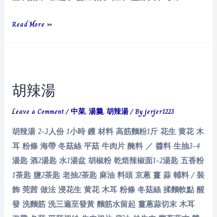
臘
Read More »
八
粥
胡辣湯
Leave a Comment
/
中菜
,
湯羹
,
胡辣湯
/ By
jerjer1223
胡辣湯 2-3人份 1小時 鑊 材料 高筋麵粉1斤 花生 黄花 木
耳 粉條 海帶 冬菇絲 平菇 牛肉片 醃料 ／ 醬料 生抽3-4
湯匙 酒2湯匙 水1湯盆 胡椒粉 乾焙辣椒面1-2湯匙 五香粉
1茶匙 鹽2茶匙 老抽2茶匙 麻油 料頭 京蔥 薑 蒜 輔料 / 裝
飾 莞茜 做法 浸花生 黄花 木耳 粉條 冬菇絲 揉麵軟點 醒
發 洗麵筋 洗三遍至發黃 麵筋水留起 薑蔥蒜切末 木耳