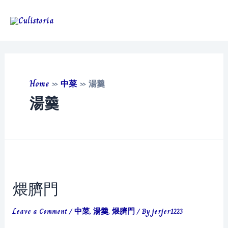
Skip
to
Main
content
Men
Home
»
中菜
»
湯羹
湯羹
煨臍門
Leave a Comment
/
中菜
,
湯羹
,
煨臍門
/ By
jerjer1223