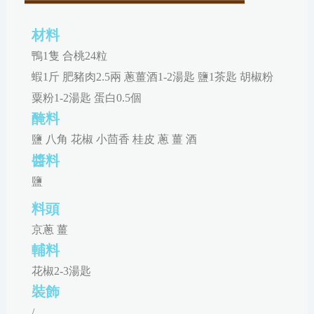
材料
鴨1隻 合桃24粒
蝦1斤 肥豬肉2.5兩 蔥薑酒1-2湯匙 鹽1茶匙 胡椒粉
粟粉1-2湯匙 蛋白0.5個
醃料
鹽 八角 花椒 小茴香 桂皮 蔥 薑 酒
醬料
鹽
料頭
京蔥 薑
輔料
花椒2-3湯匙
裝飾
/