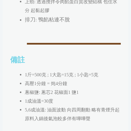
上勁: 透過攪拌令肉餡蛋白質改變結構 包住水
分 起黏起膠
排刀: 鴨餡粘連不脫
備註
1斤=500克 ; 1大匙=15克 ; 1小匙=5克
高壓1分鐘 = 炖4分鐘
蔥椒鹽: 蔥芯2 花椒面1 鹽1
1成油溫=30度
5,6成油溫: 油面波動 向四周翻動 略有青煙升起
原料入鍋後氣泡較多伴有嘩嘩聲