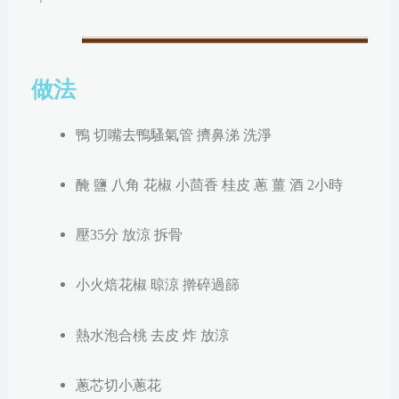
做法
鴨 切嘴去鴨騷氣管
擠鼻涕
洗淨
醃 鹽 八角 花椒 小茴香 桂皮 蔥 薑 酒 2小時
壓35分 放涼 拆骨
小火焙花椒 晾涼 擀碎過篩
熱水泡合桃 去皮 炸 放涼
蔥芯切小蔥
花