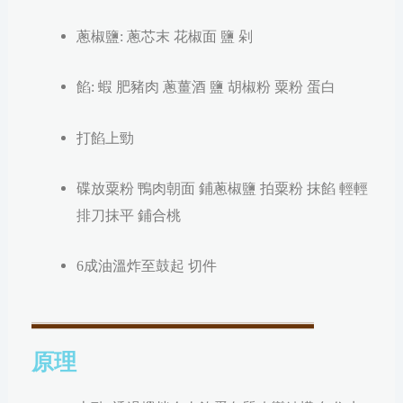
蔥椒鹽: 蔥芯末
花椒面 鹽 剁
餡: 蝦 肥豬肉 蔥薑酒 鹽 胡椒粉 粟粉 蛋白
打餡上勁
碟放粟粉 鴨肉朝面 鋪蔥椒鹽 拍粟粉 抹餡 輕輕
排刀抹平 鋪合桃
6成油溫炸至鼓起 切件
原理