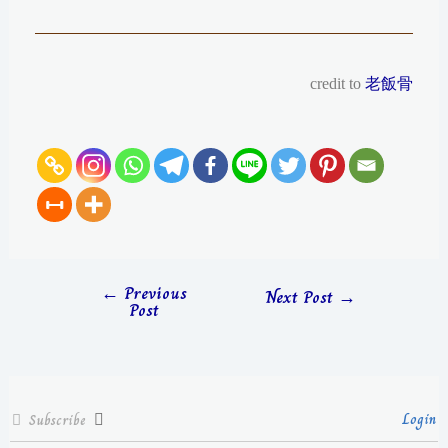
credit to
老飯骨
←
Previous
Next Post
→
Post
Login
Subscribe