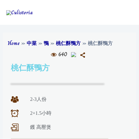
Home
»
中菜
»
鴨
»
桃仁酥鴨方
»
桃仁酥鴨方
640
桃仁酥鴨方
2-3人份
2+1.5小時
鑊 高壓煲