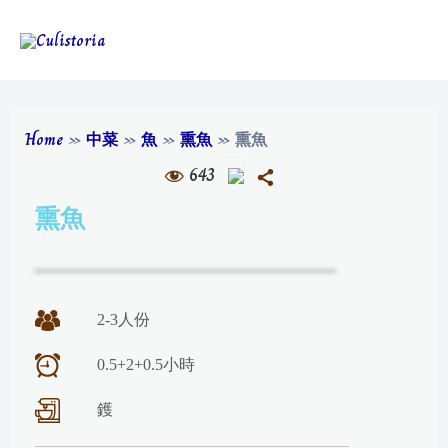
Home
»
中菜
»
魚
»
熏魚
»
熏魚
643
熏魚
2-3人份
0.5+2+0.5小時
鑊