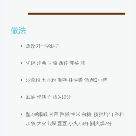
做法
魚改刀一字斜刀
切
碎
洋蔥 甘荀 西芹 芫荽 蒜
沙薑粉 五香粉 淮鹽 柱候醬 酒 醃2小時
底油 墊筷子 蒸8-10分
墊2層錫紙 甘蔗 熟飯/生米 白糖 攪拌均勻 香料
加魚 大火出煙 蓋蓋 小火3,4分 關火焗2分