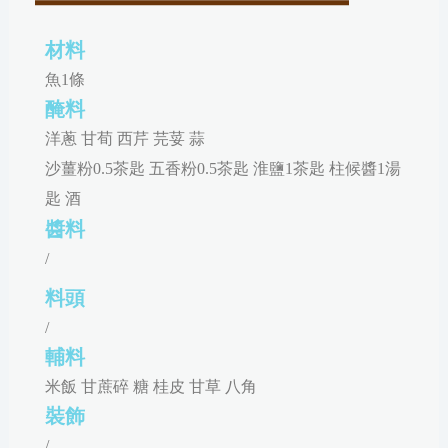
材料
魚1條
醃料
洋蔥 甘荀 西芹 芫荽 蒜
沙薑粉0.5茶匙 五香粉0.5茶匙 淮鹽1茶匙 柱候醬1湯
匙 酒
醬料
/
料頭
/
輔料
米飯 甘蔗碎 糖 桂皮 甘草 八角
裝飾
/