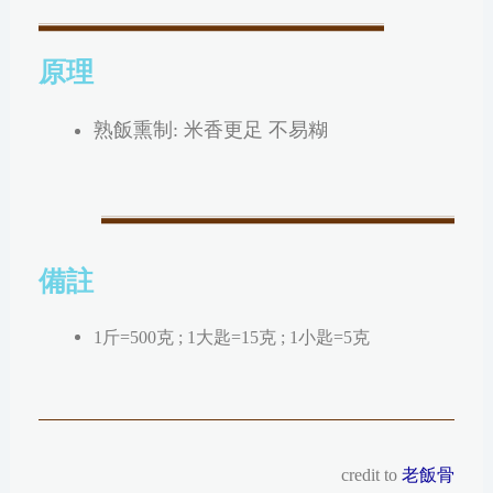
原理
熟飯熏制: 米香更足 不易糊
備註
1斤=500克 ; 1大匙=15克 ; 1小匙=5克
credit to
老飯骨