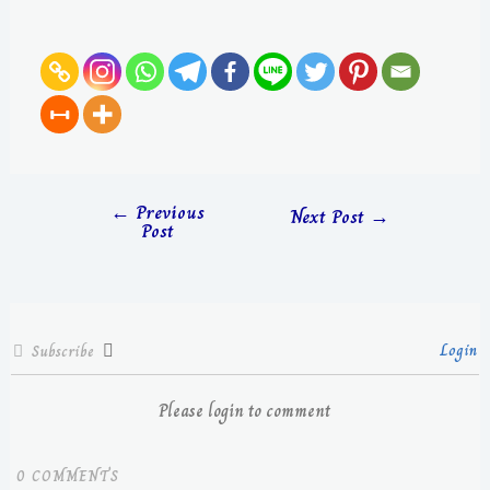
←
Previous
Next Post
→
Post
Login
Subscribe
Please login to comment
0
COMMENTS