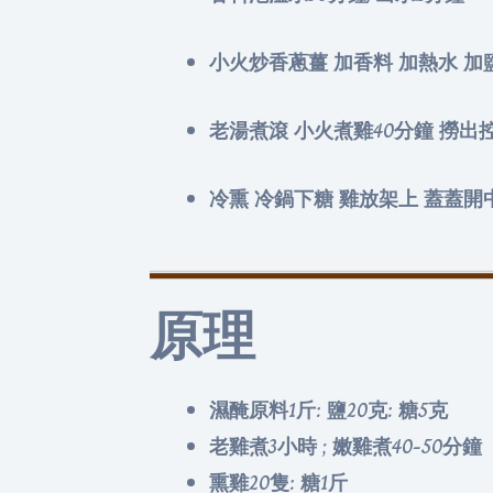
小火炒香蔥薑 加香料 加熱水 加鹽
老湯煮滾 小火煮雞40分鐘 撈出
冷熏 冷鍋下糖 雞放架上 蓋蓋開中
原理
濕醃原料1斤: 鹽20克: 糖5克
老雞煮3小時 ; 嫩雞煮40-50分鐘
熏雞20隻: 糖1斤