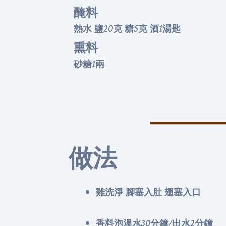
醃料
熱水 鹽20克 糖5克 酒1湯匙
熏料
砂糖1兩
做法
雞洗淨 腳塞入肚 翅塞入口
香料泡溫水30分鐘/出水2分鐘