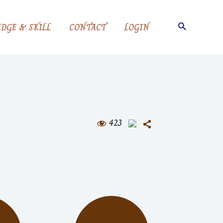
DGE & SKILL
CONTACT
LOGIN
423