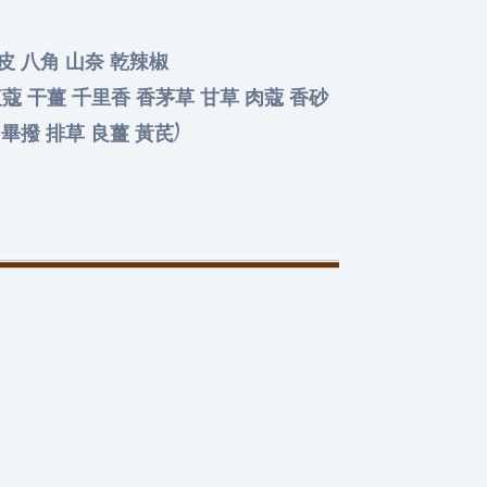
皮 八角 山奈 乾辣椒
紅蔻 干薑 千里香 香茅草 甘草 肉蔻 香砂
 畢撥 排草 良薑 黃芪)