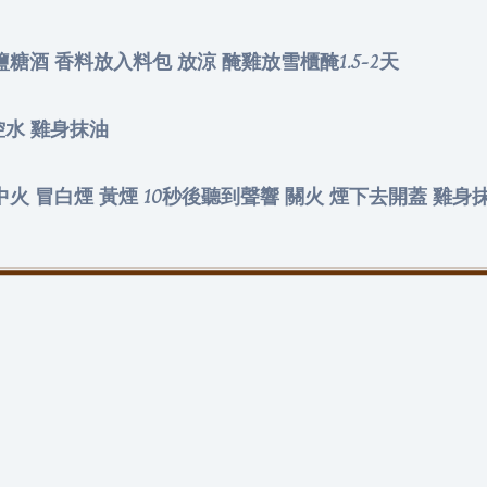
糖酒 香料放入料包 放涼 醃雞放雪櫃醃1.5-2天
控水 雞身抹油
火 冒白煙 黃煙 10秒後聽到聲響 關火 煙下去開蓋 雞身