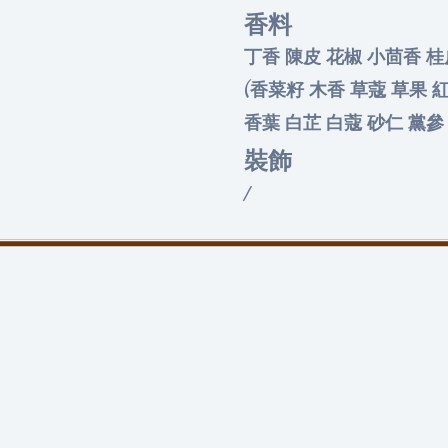
香料
丁香 陳皮 花椒 小茴香 桂
(香菜籽 木香 草蔻 草果 
香葉 白芷 白蔻 砂仁 黨參
裝飾
/