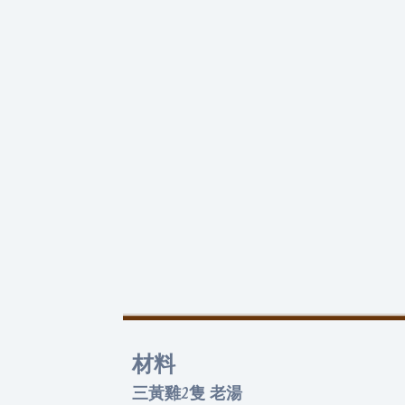
材料
三黃雞2隻 老湯