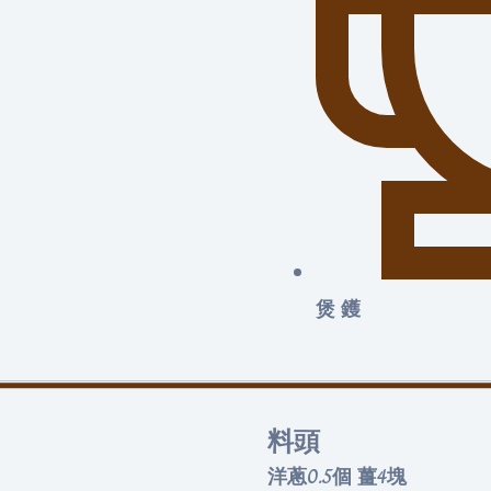
煲 鑊
料頭
洋蔥0.5個 薑4塊