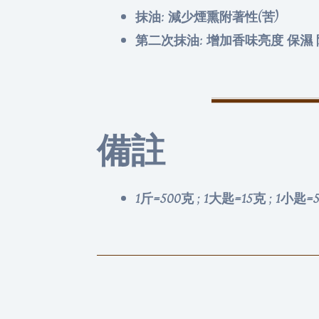
抹油: 減少煙熏附著性(苦)
第二次抹油: 增加香味亮度 保濕
備註
1斤=500克 ; 1大匙=15克 ; 1小匙=