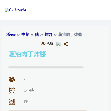
Home
»
中菜
»
豬
»
炸醬
»
蔥油肉丁炸醬
438
蔥油肉丁炸醬
/
1小時
鑊