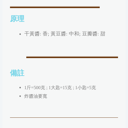
原理
干黃醬: 香; 黃豆醬: 中和; 豆瓣醬: 甜
備註
1斤=500克 ; 1大匙=15克 ; 1小匙=5克
炸醬油要寬