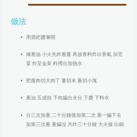
做法
用酒把醬澥開
煉蔥油 小火先炸蔥薑 再放香料炸出香氣 加芫
荽 炸至金黃 料撈出加熱水
肥瘦肉切大肉丁 薑切末 蔥切小塊
蔥油 五成熱 下肉煸出水分 下醬 下料水
分三次加蔥 二十分鐘後加第二次 蔥一煸下去
加第三次蔥 蔥煸沒 共炸三十分鐘 大火催 出鍋