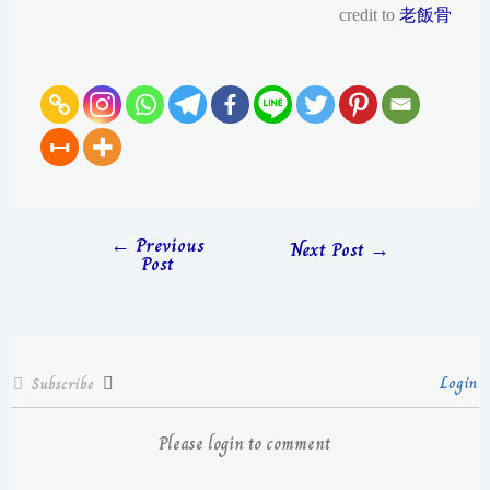
credit to
老飯骨
←
Previous
Next Post
→
Post
Login
Subscribe
Please login to comment