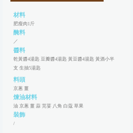
材料
肥瘦肉1斤
醃料
／
醬料
乾黃醬4湯匙 豆瓣醬4湯匙 黃豆醬4湯匙 黃酒小半
支 生抽5湯匙
料頭
京蔥 薑
煉油材料
油 京蔥 薑 蒜 芫荽 八角 白蔻 草果
裝飾
/