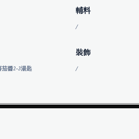
輔料
/
裝飾
蕃茄醬2-3湯匙
/