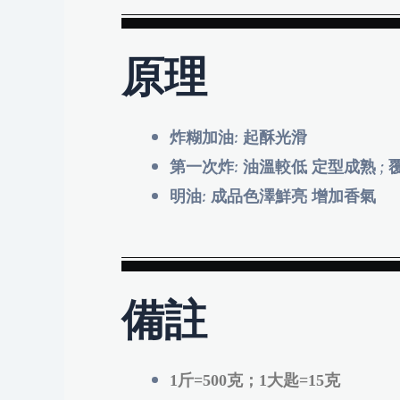
原理
炸糊加油: 起酥光滑
第一次炸: 油溫較低 定型成熟 ; 
明油: 成品色澤鮮亮 增加香氣
備註
1斤=500克；1大匙=15克