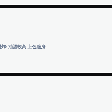
覆炸: 油溫較高 上色脆身