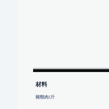
材料
豬頸肉1斤