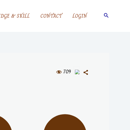
DGE & SKILL
CONTACT
LOGIN
709