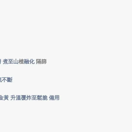
 煮至山
融化
楂
隔篩
流不斷
至金黃 升溫覆炸至鬆脆 備用