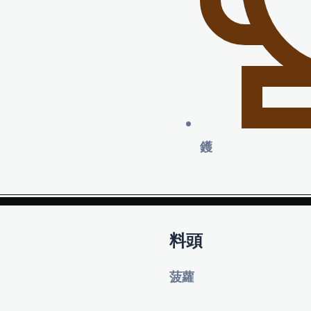
鑊
料頭
菠蘿