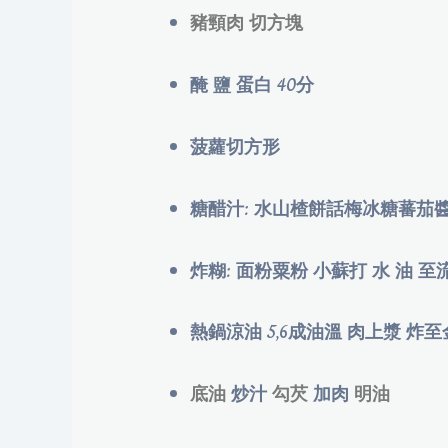
豬頸肉 切方塊
醃 鹽 蛋白 40分
菠蘿切方形
糖醋汁: 水山楂餅話梅冰糖蕃茄醬
炸糊: 面粉粟粉 小蘇打 水 油 至
熱鍋涼油 5,6成油溫 肉上漿 炸
炒汁
加肉
底油
勾芡
明油