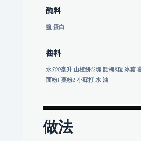
醃料
鹽 蛋白
醬料
水500毫升 山楂餅12塊 話梅8粒 冰糖 
面粉1 粟粉2 小蘇打 水 油
做法