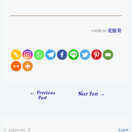
credit to
老飯骨
←
Previous
Next Post
→
Post
Login
Subscribe