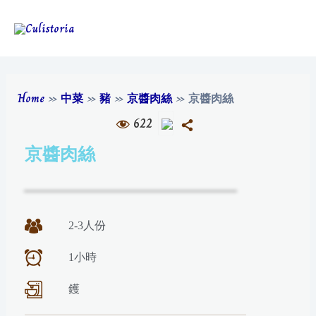
Home
»
中菜
»
豬
»
京醬肉絲
»
京醬肉絲
622
京醬肉絲
2-3人份
1小時
鑊