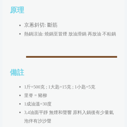
原理
京蔥斜切: 斷筋
熱鍋涼油: 燒鍋至冒煙 放油滑鍋 再放油 不粘鍋
備註
1斤=500克 ; 1大匙=15克 ; 1小匙=5克
里脊 = 豬柳
1成油溫=30度
3,4油面平靜 無煙和聲響 原料入鍋後有少量氣
泡伴有沙沙聲