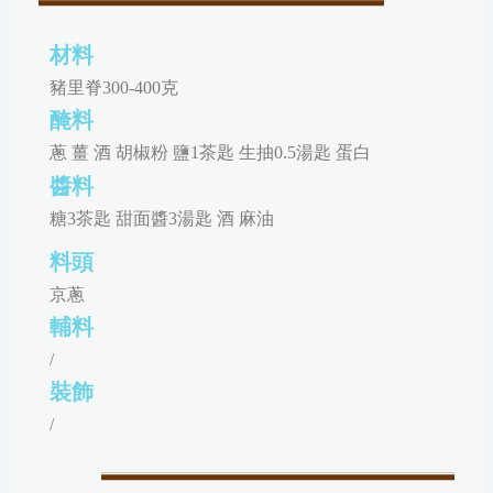
材料
豬里脊300-400克
醃料
蔥 薑 酒 胡椒粉 鹽1茶匙 生抽0.5湯匙 蛋白
醬料
糖3茶匙 甜面醬3湯匙 酒 麻油
料頭
京蔥
輔料
/
裝飾
/