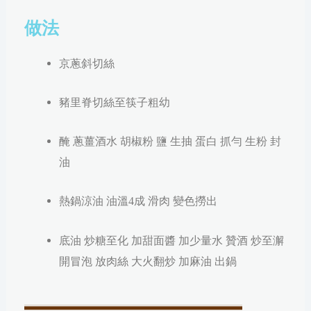
做法
京蔥斜切絲
豬里脊切絲至筷子粗幼
醃 蔥薑酒水 胡椒粉 鹽 生抽 蛋白 抓勻 生粉 封
油
熱鍋涼油 油溫4成 滑肉 變色撈出
底油 炒糖至化 加甜面醬 加少量水 贊酒 炒至澥
開冒泡 放肉絲 大火翻炒 加麻油 出鍋